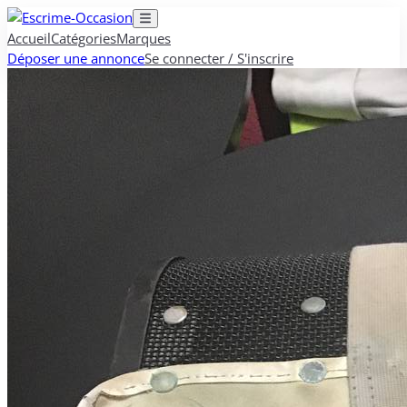
Accueil
Catégories
Marques
Déposer une annonce
Se connecter / S'inscrire