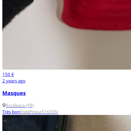
150 €
2 years ago
Masques
Bordeaux (FR)
Très bon
Épée
Prieur
S
1600N