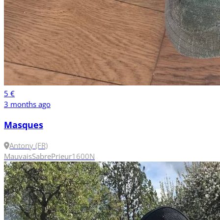
5 €
3 months ago
Masques
Antony (FR)
Mauvais
Sabre
Prieur
1600N