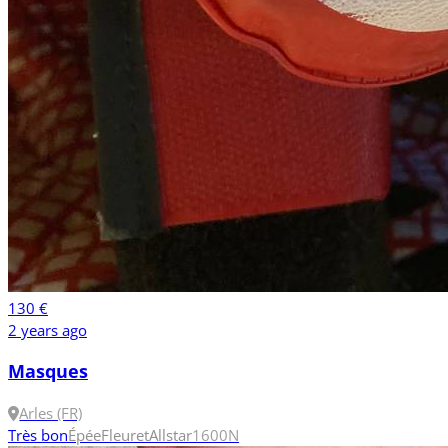
130 €
2 years ago
Masques
Arles (FR)
Très bon
Épée
Fleuret
Allstar
1600N