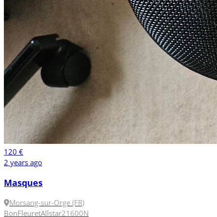
120 €
2 years ago
Masques
Morsang-sur-Orge (FR)
Bon
Fleuret
Allstar
2
1600N