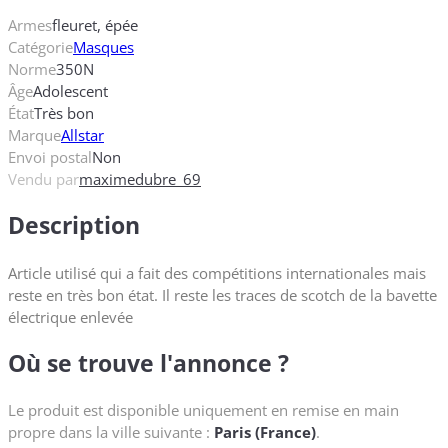
Armes
fleuret, épée
Catégorie
Masques
Norme
350N
Âge
Adolescent
État
Très bon
Marque
Allstar
Envoi postal
Non
Vendu par
maximedubre_69
Description
Article utilisé qui a fait des compétitions internationales mais
reste en très bon état. Il reste les traces de scotch de la bavette
électrique enlevée
Où se trouve l'annonce ?
Le produit est disponible uniquement en remise en main
propre dans la ville suivante :
Paris (France)
.