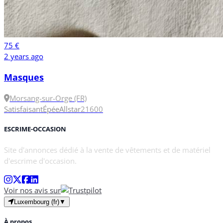
75 €
2 years ago
Masques
Morsang-sur-Orge (FR)
Satisfaisant
Épée
Allstar
2
1600
ESCRIME-OCCASION
Site d'annonces dédié à la vente de vêtements et de matériel
d'escrime d'occasion.
Voir nos avis sur
Luxembourg (fr)
▼
À propos