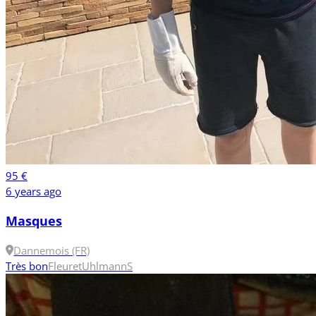
95 €
6 years ago
Masques
Dannemois (FR)
Très bon
Fleuret
Uhlmann
S