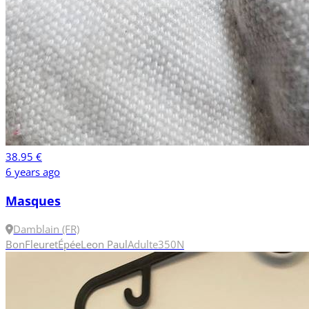
38.95 €
6 years ago
Masques
Damblain (FR)
Bon
Fleuret
Épée
Leon Paul
Adulte
350N