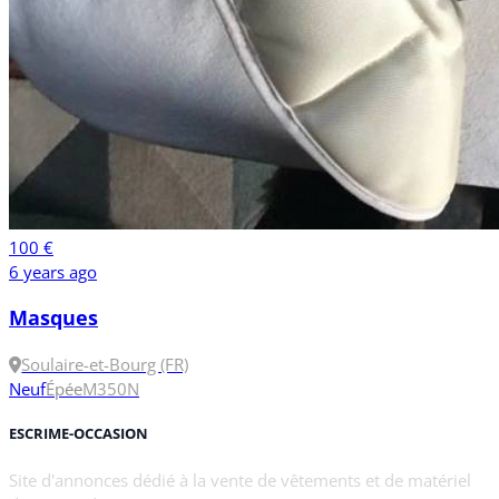
100 €
6 years ago
Masques
Soulaire-et-Bourg (FR)
Neuf
Épée
M
350N
ESCRIME-OCCASION
Site d'annonces dédié à la vente de vêtements et de matériel