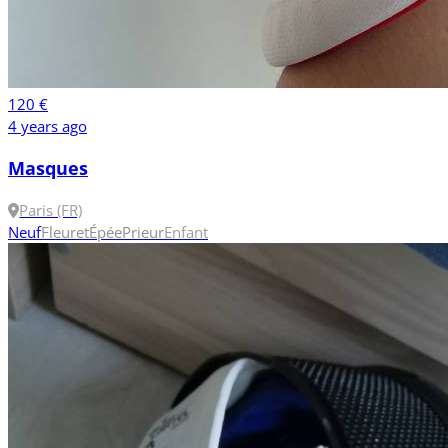
120 €
4 years ago
Masques
Paris (FR)
Neuf
Fleuret
Épée
Prieur
Enfant