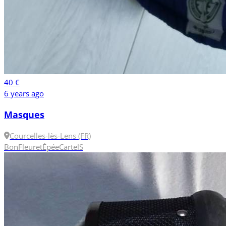
40 €
6 years ago
Masques
Courcelles-lès-Lens (FR)
Bon
Fleuret
Épée
Cartel
S