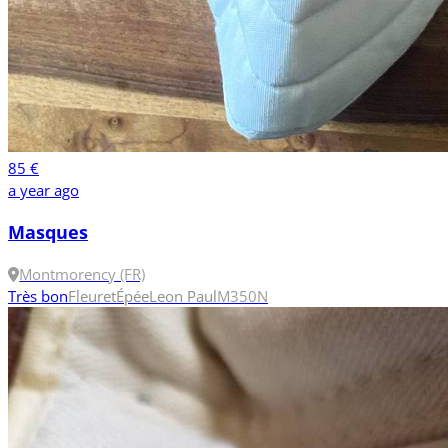
85 €
a year ago
Masques
Montmorency (FR)
Très bon
Fleuret
Épée
Leon Paul
M
350N