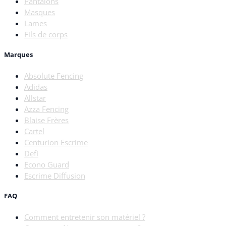
Pantalons
Masques
Lames
Fils de corps
Marques
Absolute Fencing
Adidas
Allstar
Azza Fencing
Blaise Frères
Cartel
Centurion Escrime
Defi
Econo Guard
Escrime Diffusion
FAQ
Comment entretenir son matériel ?