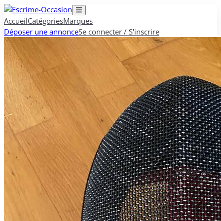
Accueil
Catégories
Marques
Déposer une annonce
Se connecter / S'inscrire