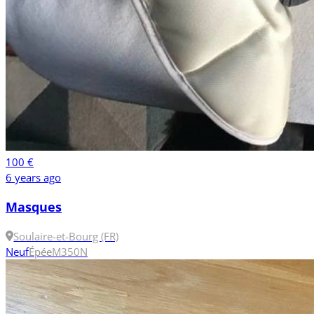
100 €
6 years ago
Masques
Soulaire-et-Bourg (FR)
Neuf
Épée
M
350N