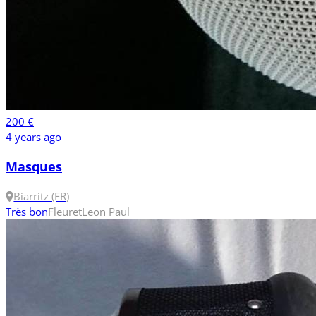
200 €
4 years ago
Masques
Biarritz (FR)
Très bon
Fleuret
Leon Paul