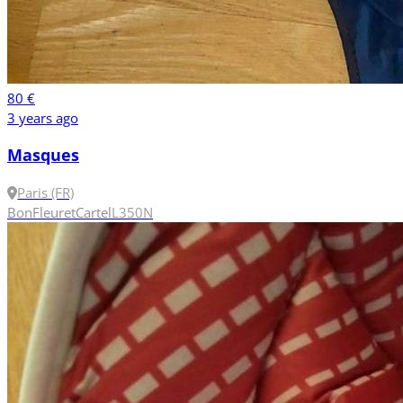
80 €
3 years ago
Masques
Paris (FR)
Bon
Fleuret
Cartel
L
350N