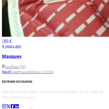
180 €
4 years ago
Masques
Sanilhac (FR)
Neuf
Épée
Fleuret
Allstar
L
1600N
ESCRIME-OCCASION
Site d'annonces dédié à la vente de vêtements et de matériel
d'escrime d'occasion.