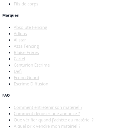
Fils de corps
Marques
Absolute Fencing
Adidas
Allstar
Azza Fencing
Blaise Frères
Cartel
Centurion Escrime
Defi
Econo Guard
Escrime Diffusion
FAQ
Comment entretenir son matériel ?
Comment déposer une annonce ?
Que vérifier quand j’achète du matériel ?
À quel prix vendre mon matériel ?