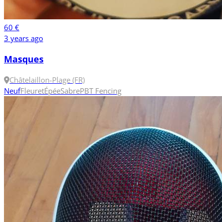
60 €
3 years ago
Masques
Châtelaillon-Plage (FR)
Neuf
Fleuret
Épée
Sabre
PBT Fencing