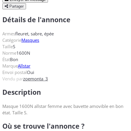
Partager
Détails de l'annonce
Armes
fleuret, sabre, épée
Catégorie
Masques
Taille
S
Norme
1600N
État
Bon
Marque
Allstar
Envoi postal
Oui
Vendu par
zoemonta_3
Description
Masque 1600N allstar femme avec bavette amovible en bon
état. Taille S.
Où se trouve l'annonce ?