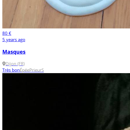
80 €
5 years ago
Masques
Dijon (FR)
Très bon
Épée
Prieur
S