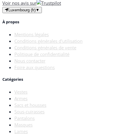
Voir nos avis sur
Luxembourg (fr)
▼
À propos
Mentions légales
Conditions générales d'utilisation
Conditions générales de vente
Politique de confidentialité
Nous contacter
Foire aux questions
Catégories
Vestes
Armes
Sacs et housses
Sous-cuirasses
Pantalons
Masques
Lames