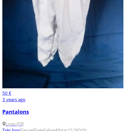
50 €
3 years ago
Pantalons
Lyon (FR)
Très bon
Fleuret
Épée
Sabre
Allstar
152
800N