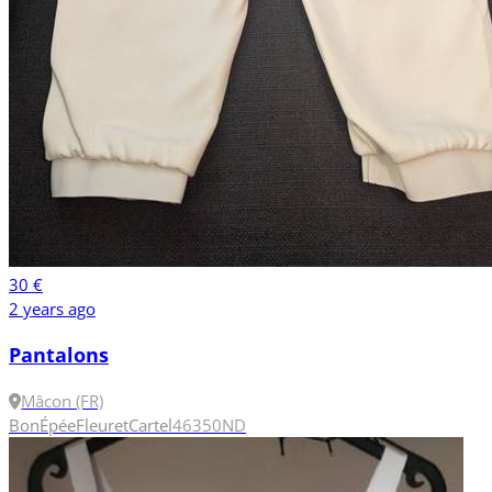
30 €
2 years ago
Pantalons
Mâcon (FR)
Bon
Épée
Fleuret
Cartel
46
350N
D