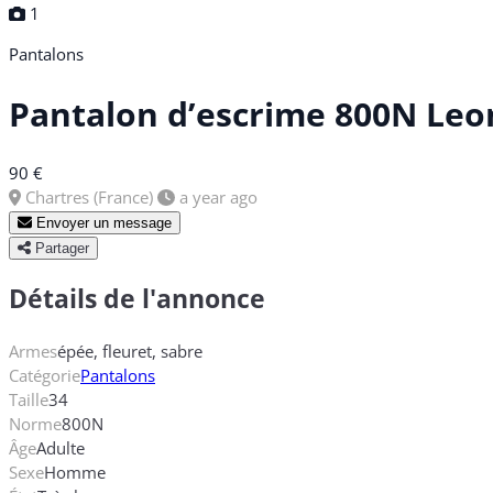
1
Pantalons
Pantalon d’escrime 800N Leon 
90 €
Chartres (France)
a year ago
Envoyer un message
Partager
Détails de l'annonce
Armes
épée, fleuret, sabre
Catégorie
Pantalons
Taille
34
Norme
800N
Âge
Adulte
Sexe
Homme