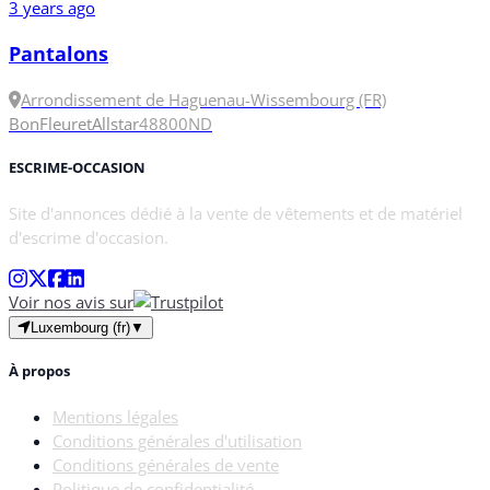
3 years ago
Pantalons
Arrondissement de Haguenau-Wissembourg (FR)
Bon
Fleuret
Allstar
48
800N
D
ESCRIME-OCCASION
Site d'annonces dédié à la vente de vêtements et de matériel
d'escrime d'occasion.
Voir nos avis sur
Luxembourg (fr)
▼
À propos
Mentions légales
Conditions générales d'utilisation
Conditions générales de vente
Politique de confidentialité