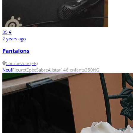
35 €
2 years ago
Pantalons
Courbevoie (FR)
Neuf
Fleuret
Épée
Sabre
Allstar
146 enfants
350N
G