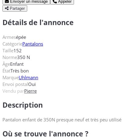
Envoyer un message
Appeler
Partager
Détails de l'annonce
Armes
épée
Catégorie
Pantalons
Taille
152
Norme
350 N
Âge
Enfant
État
Très bon
Marque
Uhlmann
Envoi postal
Oui
Vendu par
Pierre
Description
Pantalon enfant de 350N presque neuf et très peu utilisé
Où se trouve l'annonce ?