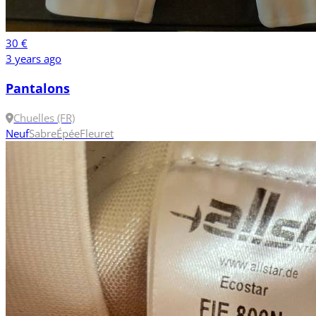
30 €
3 years ago
Pantalons
Chuelles (FR)
Neuf
Sabre
Épée
Fleuret