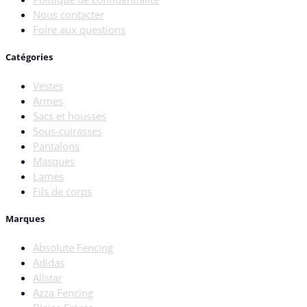
Nous contacter
Foire aux questions
Catégories
Vestes
Armes
Sacs et housses
Sous-cuirasses
Pantalons
Masques
Lames
Fils de corps
Marques
Absolute Fencing
Adidas
Allstar
Azza Fencing