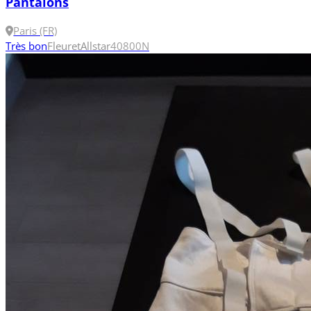
Pantalons
Paris (FR)
Très bon
Fleuret
Allstar
40
800N