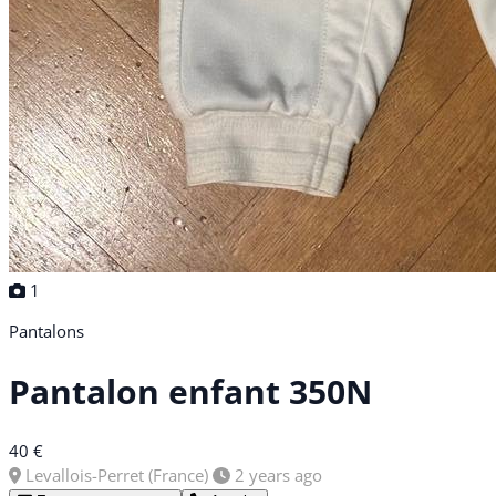
1
Pantalons
Pantalon enfant 350N
40 €
Levallois-Perret (France)
2 years ago