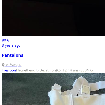
80 €
3 years ago
Pantalons
Belfort (FR)
Très bon
Fleuret
Fenc'it (Decathlon)
XS (12 14 ans)
800N
G