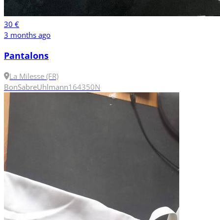
30 €
3 months ago
Pantalons
La Milesse (FR)
Bon
Sabre
Uhlmann
164
350N