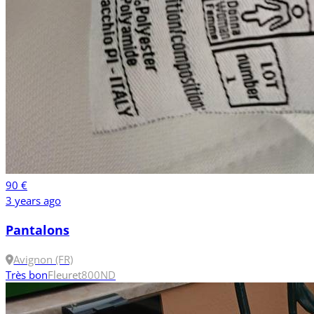
90 €
3 years ago
Pantalons
Avignon (FR)
Très bon
Fleuret
800N
D