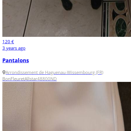
120 €
3 years ago
Pantalons
Arrondissement de Haguenau-Wissembourg (FR)
Bon
Fleuret
Allstar
48
800N
D