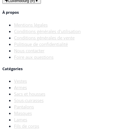
Luxembourg (fr)
▼
À propos
Mentions légales
Conditions générales d'utilisation
Conditions générales de vente
Politique de confidentialité
Nous contacter
Foire aux questions
Catégories
Vestes
Armes
Sacs et housses
Sous-cuirasses
Pantalons
Masques
Lames
Fils de corps