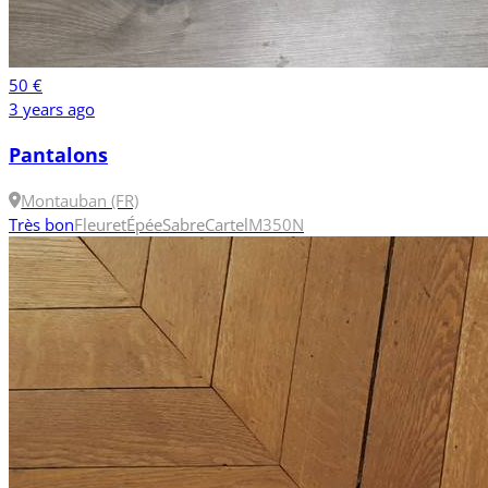
50 €
3 years ago
Pantalons
Montauban (FR)
Très bon
Fleuret
Épée
Sabre
Cartel
M
350N