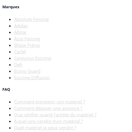
Marques
Absolute Fencing
Adidas
Allstar
Azza Fencing
Blaise Frères
Cartel
Centurion Escrime
Defi
Econo Guard
Escrime Diffusion
FAQ
Comment entretenir son matériel ?
Comment déposer une annonce ?
Que vérifier quand j’achète du matériel ?
À quel prix vendre mon matériel ?
Quel matériel je peux vendre ?