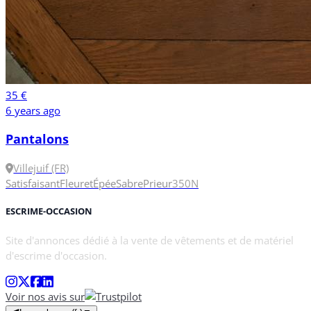
35 €
6 years ago
Pantalons
Villejuif (FR)
Satisfaisant
Fleuret
Épée
Sabre
Prieur
350N
ESCRIME-OCCASION
Site d'annonces dédié à la vente de vêtements et de matériel
d'escrime d'occasion.
Voir nos avis sur