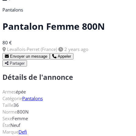
Pantalons
Pantalon Femme 800N
80 €
Levallois-Perret (France)
2 years ago
Envoyer un message
Appeler
Partager
Détails de l'annonce
Armes
épée
Catégorie
Pantalons
Taille
36
Norme
800N
Sexe
Femme
État
Neuf
Marque
Defi