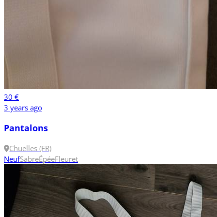
30 €
3 years ago
Pantalons
Chuelles (FR)
Neuf
Sabre
Épée
Fleuret