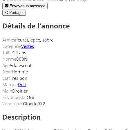
Envoyer un message
Partager
Détails de l'annonce
Armes
fleuret, épée, sabre
Catégorie
Vestes
Taille
14 ans
Norme
800N
Âge
Adolescent
Sexe
Homme
État
Très bon
Marque
Defi
Main
Droitier
Envoi postal
Oui
Vendu par
Ginette972
Description