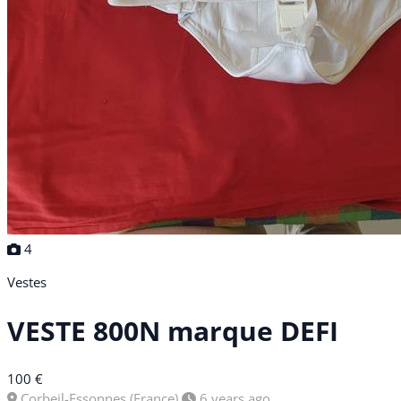
4
Vestes
VESTE 800N marque DEFI
100 €
Corbeil-Essonnes (France)
6 years ago