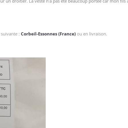
 un droitier. La veste n'a pas été beaucoup portée car mon fils a g
 suivante :
Corbeil-Essonnes (France)
ou en livraison.