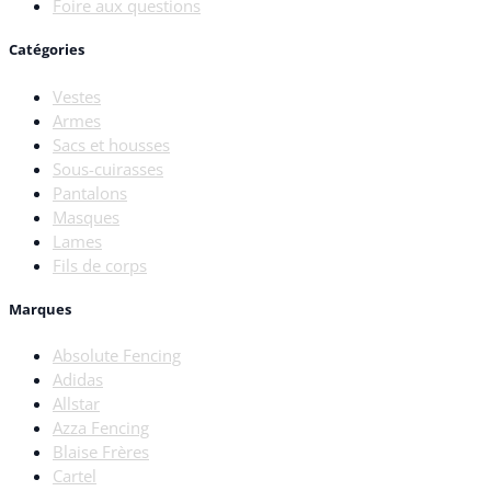
Foire aux questions
Catégories
Vestes
Armes
Sacs et housses
Sous-cuirasses
Pantalons
Masques
Lames
Fils de corps
Marques
Absolute Fencing
Adidas
Allstar
Azza Fencing
Blaise Frères
Cartel