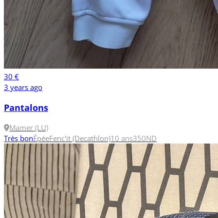
30 €
3 years ago
Pantalons
Mamer (LU)
Très bon
Épée
Fenc'it (Decathlon)
10 ans
350N
D