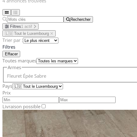
4 annonces trouvées
Rechercher
Rechercher
Filtres
1 actif
🇱🇺 Tout le Luxembourg
Trier par :
Filtres
Effacer
Toutes marques
Armes
Fleuret
Épée
Sabre
Pays
Prix
Livraison possible