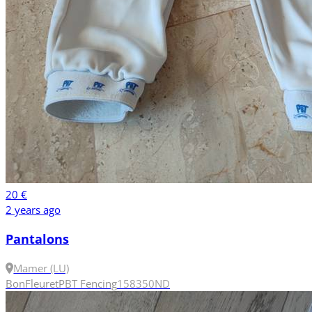
20 €
2 years ago
Pantalons
Mamer (LU)
Bon
Fleuret
PBT Fencing
158
350N
D