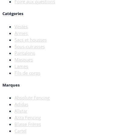
Foire aux questions
Catégories
Vestes
Armes
Sacs et housses
Sous-cuirasses
Pantalons
Masques
Lames
Fils de corps
Marques
Absolute Fencing
Adidas
Allstar
Azza Fencing
Blaise Frères
Cartel