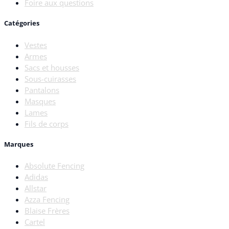
Foire aux questions
Catégories
Vestes
Armes
Sacs et housses
Sous-cuirasses
Pantalons
Masques
Lames
Fils de corps
Marques
Absolute Fencing
Adidas
Allstar
Azza Fencing
Blaise Frères
Cartel