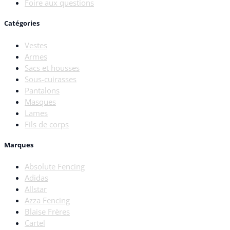
Foire aux questions
Catégories
Vestes
Armes
Sacs et housses
Sous-cuirasses
Pantalons
Masques
Lames
Fils de corps
Marques
Absolute Fencing
Adidas
Allstar
Azza Fencing
Blaise Frères
Cartel