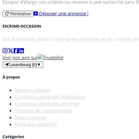
Essayez d'élargir vos critères ou revenez à une recherche sans fil
Déposer une annonce !
Réinitialiser
ESCRIME-OCCASION
Site d'annonces dédié à la vente de vêtements et de matériel d'
Voir nos avis sur
Luxembourg (fr)
▼
À propos
Mentions légales
Conditions générales d'utilisation
Conditions générales de vente
Politique de confidentialité
Nous contacter
Foire aux questions
Catégories