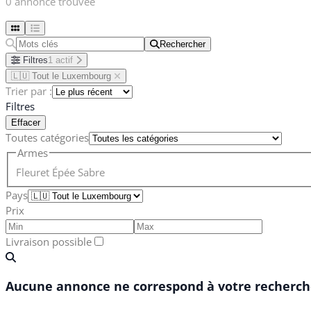
0 annonce trouvée
Rechercher
Rechercher
Filtres
1 actif
🇱🇺 Tout le Luxembourg
Trier par :
Filtres
Effacer
Toutes catégories
Armes
Fleuret
Épée
Sabre
Pays
Prix
Livraison possible
Aucune annonce ne correspond à votre recherche