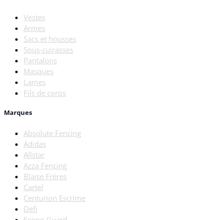
Vestes
Armes
Sacs et housses
Sous-cuirasses
Pantalons
Masques
Lames
Fils de corps
Marques
Absolute Fencing
Adidas
Allstar
Azza Fencing
Blaise Frères
Cartel
Centurion Escrime
Defi
Econo Guard