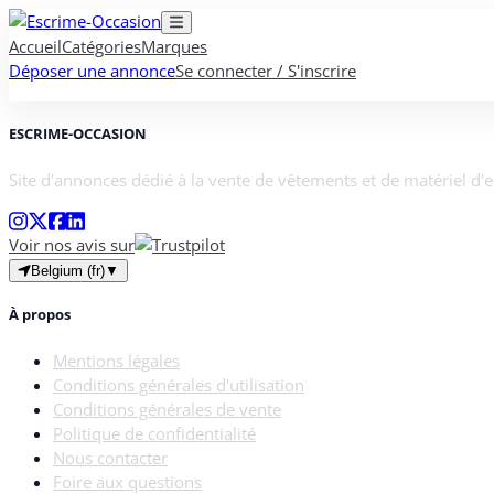
Accueil
Catégories
Marques
Déposer une annonce
Se connecter / S'inscrire
ESCRIME-OCCASION
Site d'annonces dédié à la vente de vêtements et de matériel d'
Voir nos avis sur
Belgium (fr)
▼
À propos
Mentions légales
Conditions générales d'utilisation
Conditions générales de vente
Politique de confidentialité
Nous contacter
Foire aux questions