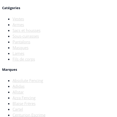
Catégories
Vestes
Armes
Sacs et housses
Sous-cuirasses
Pantalons
Masques
Lames
Fils de corps
Marques
Absolute Fencing
Adidas
Allstar
Azza Fencing
Blaise Frères
Cartel
Centurion Escrime