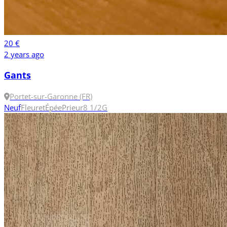
20 €
2 years ago
Gants
Portet-sur-Garonne (FR)
Neuf
Fleuret
Épée
Prieur
8 1/2
G