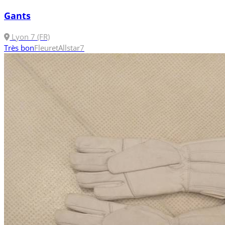
Gants
Lyon 7 (FR)
Très bon
Fleuret
Allstar
7