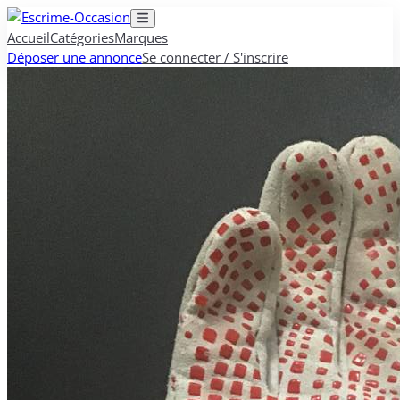
Accueil
Catégories
Marques
Déposer une annonce
Se connecter / S'inscrire