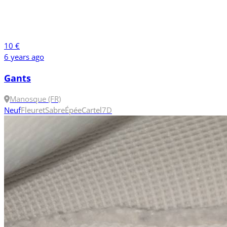
10 €
6 years ago
Gants
Manosque (FR)
Neuf
Fleuret
Sabre
Épée
Cartel
7
D