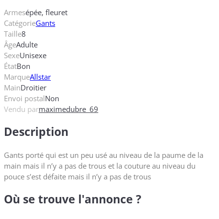
Armes
épée, fleuret
Catégorie
Gants
Taille
8
Âge
Adulte
Sexe
Unisexe
État
Bon
Marque
Allstar
Main
Droitier
Envoi postal
Non
Vendu par
maximedubre_69
Description
Gants porté qui est un peu usé au niveau de la paume de la
main mais il n’y a pas de trous et la couture au niveau du
pouce s’est défaite mais il n’y a pas de trous
Où se trouve l'annonce ?