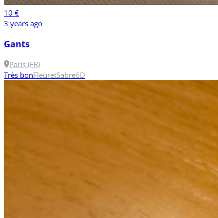
10 €
3 years ago
Gants
Paris (FR)
Très bon
Fleuret
Sabre
6
D