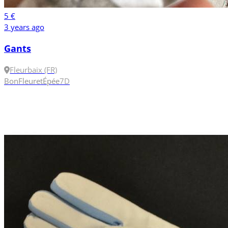
5 €
3 years ago
Gants
Fleurbaix (FR)
Bon
Fleuret
Épée
7
D