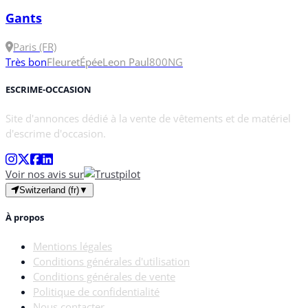
Gants
Paris (FR)
Très bon
Fleuret
Épée
Leon Paul
800N
G
ESCRIME-OCCASION
Site d'annonces dédié à la vente de vêtements et de matériel
d'escrime d'occasion.
Voir nos avis sur
Switzerland (fr)
▼
À propos
Mentions légales
Conditions générales d'utilisation
Conditions générales de vente
Politique de confidentialité
Nous contacter