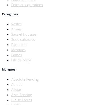
Foire aux questions
Catégories
Vestes
Armes
Sacs et housses
Sous-cuirasses
Pantalons
Masques
Lames
Fils de corps
Marques
Absolute Fencing
Adidas
Allstar
Azza Fencing
Blaise Frères