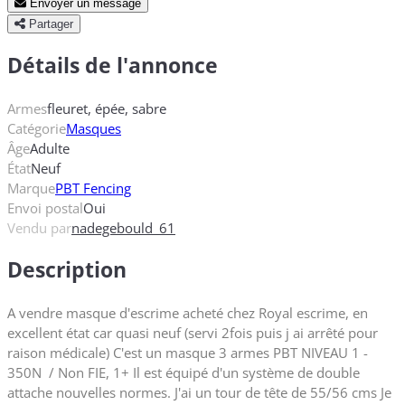
Envoyer un message
Partager
Détails de l'annonce
Armes
fleuret, épée, sabre
Catégorie
Masques
Âge
Adulte
État
Neuf
Marque
PBT Fencing
Envoi postal
Oui
Vendu par
nadegebould_61
Description
A vendre masque d'escrime acheté chez Royal escrime, en
excellent état car quasi neuf (servi 2fois puis j ai arrêté pour
raison médicale) C'est un masque 3 armes PBT NIVEAU 1 -
350N / Non FIE, 1+ Il est équipé d'un système de double
attache nouvelles normes. J'ai un tour de tête de 55/56 cms Je