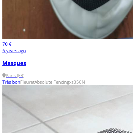
70 €
6 years ago
Masques
Paris (FR)
Très bon
Fleuret
Absolute Fencing
xs
350N