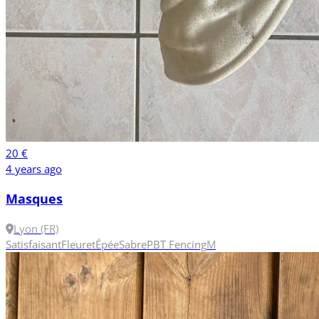
20 €
4 years ago
Masques
Lyon (FR)
Satisfaisant
Fleuret
Épée
Sabre
PBT Fencing
M