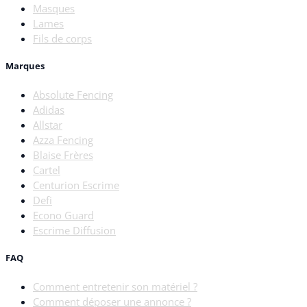
Masques
Lames
Fils de corps
Marques
Absolute Fencing
Adidas
Allstar
Azza Fencing
Blaise Frères
Cartel
Centurion Escrime
Defi
Econo Guard
Escrime Diffusion
FAQ
Comment entretenir son matériel ?
Comment déposer une annonce ?