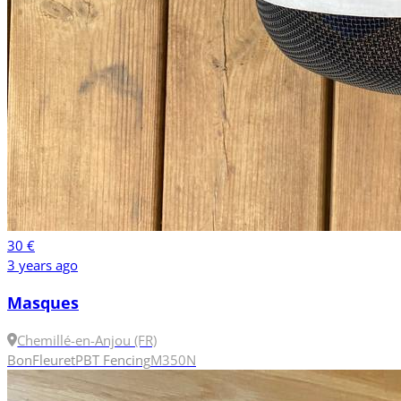
30 €
3 years ago
Masques
Chemillé-en-Anjou (FR)
Bon
Fleuret
PBT Fencing
M
350N