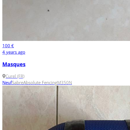
100 €
4 years ago
Masques
Curel (FR)
Neuf
Sabre
Absolute Fencing
M
350N