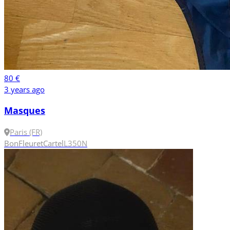
80 €
3 years ago
Masques
Paris (FR)
Bon
Fleuret
Cartel
L
350N