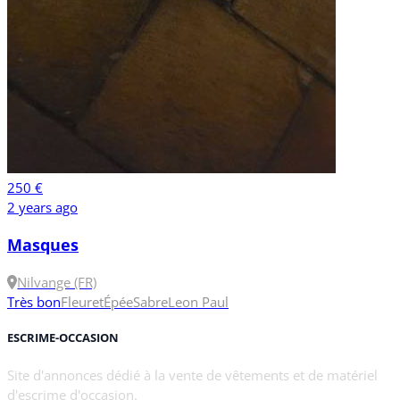
250 €
2 years ago
Masques
Nilvange (FR)
Très bon
Fleuret
Épée
Sabre
Leon Paul
ESCRIME-OCCASION
Site d'annonces dédié à la vente de vêtements et de matériel
d'escrime d'occasion.