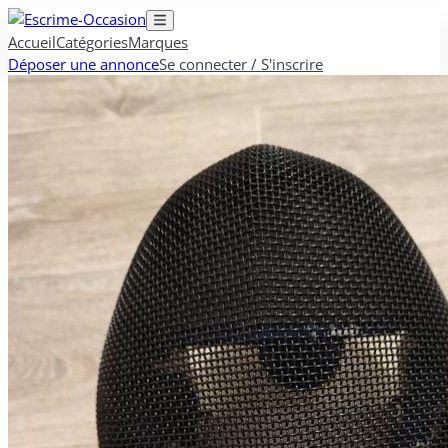
Accueil
Catégories
Marques
Déposer une annonce
Se connecter / S'inscrire