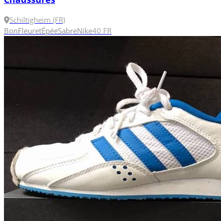
Schiltigheim (FR)
Bon
Fleuret
Épée
Sabre
Nike
40 FR