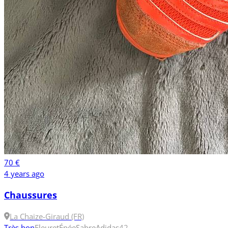
70 €
4 years ago
Chaussures
La Chaize-Giraud (FR)
Très bon
Fleuret
Épée
Sabre
Adidas
42