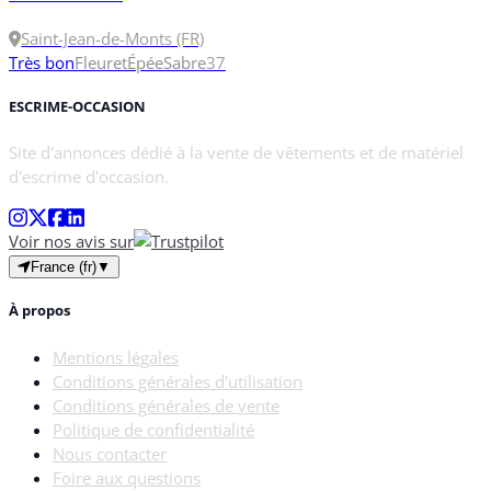
Saint-Jean-de-Monts (FR)
Très bon
Fleuret
Épée
Sabre
37
ESCRIME-OCCASION
Site d'annonces dédié à la vente de vêtements et de matériel
d'escrime d'occasion.
Voir nos avis sur
France (fr)
▼
À propos
Mentions légales
Conditions générales d'utilisation
Conditions générales de vente
Politique de confidentialité
Nous contacter
Foire aux questions