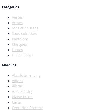
Catégories
Vestes
Armes
Sacs et housses
Sous-cuirasses
Pantalons
Masques
Lames
Fils de corps
Marques
Absolute Fencing
Adidas
Allstar
Azza Fencing
Blaise Frères
Cartel
Centurion Escrime