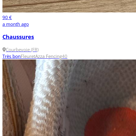
90 €
a month ago
Chaussures
Courbevoie (FR)
Très bon
Fleuret
Azza Fencing
40