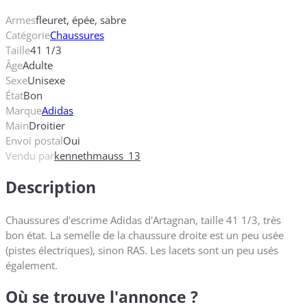
Armes
fleuret, épée, sabre
Catégorie
Chaussures
Taille
41 1/3
Âge
Adulte
Sexe
Unisexe
État
Bon
Marque
Adidas
Main
Droitier
Envoi postal
Oui
Vendu par
kennethmauss_13
Description
Chaussures d'escrime Adidas d'Artagnan, taille 41 1/3, très
bon état. La semelle de la chaussure droite est un peu usée
(pistes électriques), sinon RAS. Les lacets sont un peu usés
également.
Où se trouve l'annonce ?