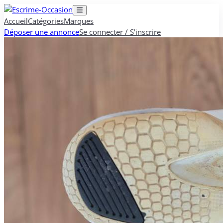
Accueil
Catégories
Marques
Déposer une annonce
Se connecter / S'inscrire