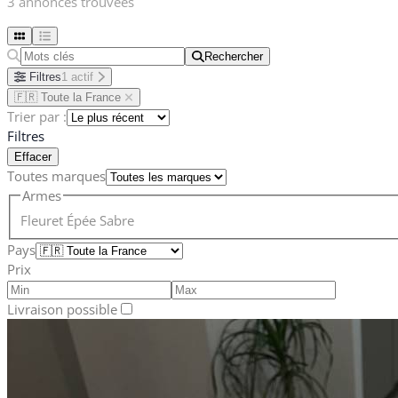
3 annonces trouvées
Rechercher
Rechercher
Filtres
1 actif
🇫🇷 Toute la France
Trier par :
Filtres
Effacer
Toutes marques
Armes
Fleuret
Épée
Sabre
Pays
Prix
Livraison possible