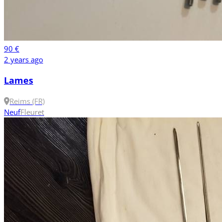
90 €
2 years ago
Lames
Reims (FR)
Neuf
Fleuret