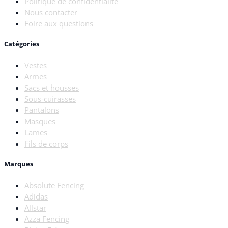
Politique de confidentialité
Nous contacter
Foire aux questions
Catégories
Vestes
Armes
Sacs et housses
Sous-cuirasses
Pantalons
Masques
Lames
Fils de corps
Marques
Absolute Fencing
Adidas
Allstar
Azza Fencing