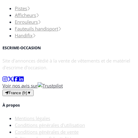
Pistes
Afficheurs
Enrouleurs
Fauteuils handisport
Handifix
ESCRIME-OCCASION
Site d'annonces dédié à la vente de vêtements et de matériel
d'escrime d'occasion.
Voir nos avis sur
France (fr)
▼
À propos
Mentions légales
Conditions générales d'utilisation
Conditions générales de vente