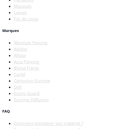
Masques
Lames
Fils de corps
Marques
Absolute Fencing
Adidas
Allstar
Azza Fencing
Blaise Frères
Cartel
Centurion Escrime
Defi
Econo Guard
Escrime Diffusion
FAQ
Comment entretenir son matériel ?