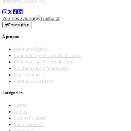
d'escrime d'occasion.
Voir nos avis sur
France (fr)
▼
À propos
Mentions légales
Conditions générales d'utilisation
Conditions générales de vente
Politique de confidentialité
Nous contacter
Foire aux questions
Catégories
Vestes
Armes
Sacs et housses
Sous-cuirasses
Pantalons