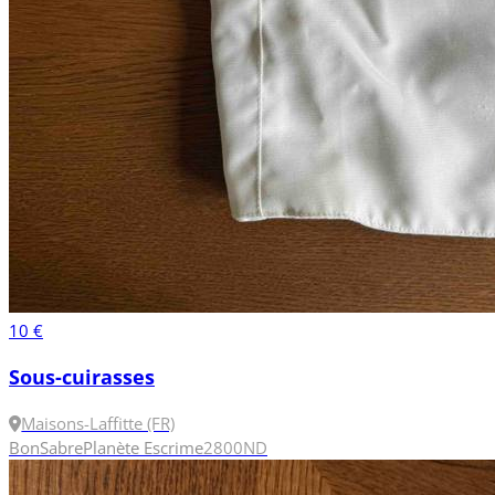
10 €
Sous-cuirasses
Maisons-Laffitte (FR)
Bon
Sabre
Planète Escrime
2
800N
D