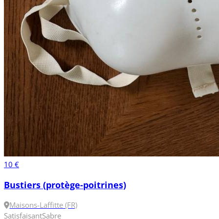
10 €
Bustiers (protège-poitrines)
Maisons-Laffitte (FR)
Satisfaisant
Sabre