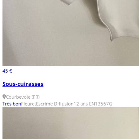
45 €
Sous-cuirasses
Courbevoie (FR)
Très bon
Fleuret
Escrime Diffusion
12 ans
EN13567
G