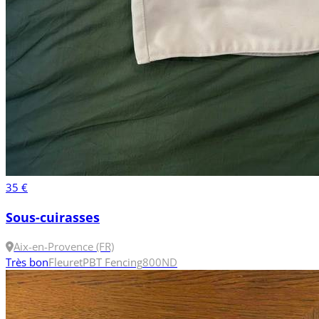
35 €
Sous-cuirasses
Aix-en-Provence (FR)
Très bon
Fleuret
PBT Fencing
800N
D