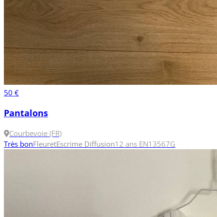
50 €
Pantalons
Courbevoie (FR)
Très bon
Fleuret
Escrime Diffusion
12 ans
EN13567
G