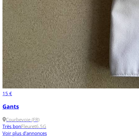
15 €
Gants
Courbevoie (FR)
Très bon
Fleuret
6.5
G
Voir plus d'annonces