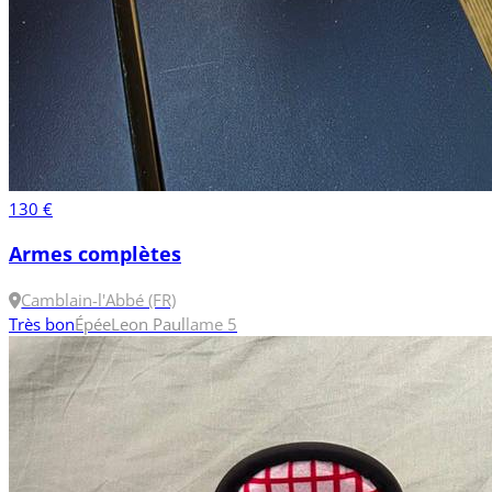
130 €
Armes complètes
Camblain-l'Abbé (FR)
Très bon
Épée
Leon Paul
lame 5