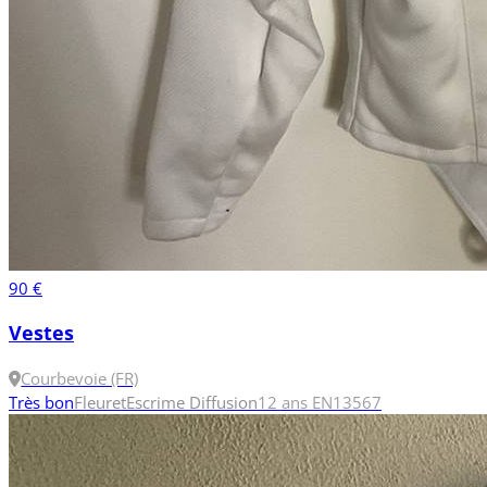
90 €
Vestes
Courbevoie (FR)
Très bon
Fleuret
Escrime Diffusion
12 ans
EN13567