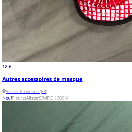
18 €
Autres accessoires de masque
Aix-en-Provence (FR)
Neuf
Fleuret
Allstar
S/M
FIE 1600N