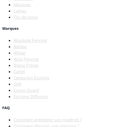
Masques
Lames
Fils de corps
Marques
Absolute Fencing
Adidas
Allstar
Azza Fencing
Blaise Frères
Cartel
Centurion Escrime
Defi
Econo Guard
Escrime Diffusion
FAQ
Comment entretenir son matériel ?
Comment déposer une annonce ?