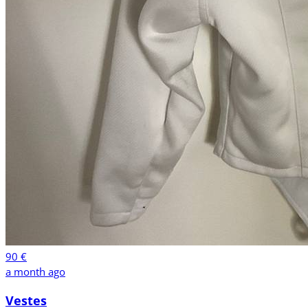
90 €
a month ago
Vestes