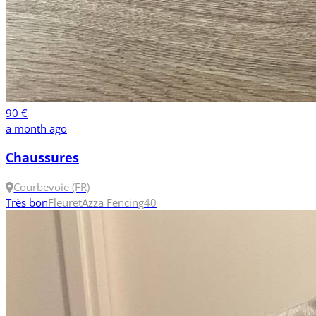
90 €
a month ago
Chaussures
Courbevoie (FR)
Très bon
Fleuret
Azza Fencing
40