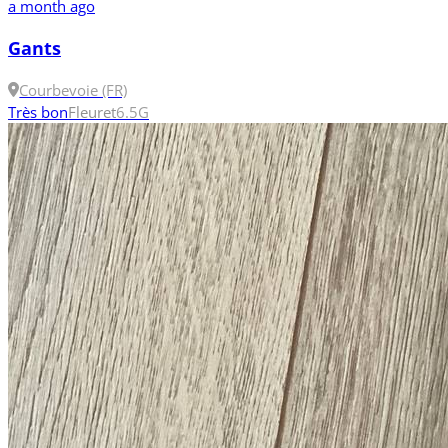
a month ago
Gants
Courbevoie (FR)
Très bon
Fleuret
6.5
G