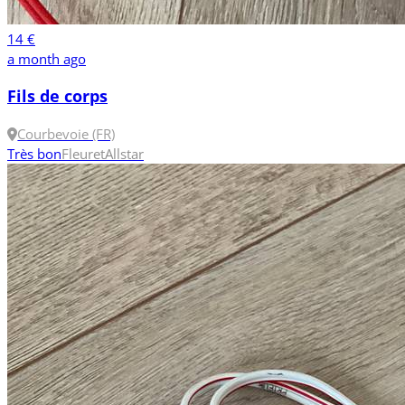
14 €
a month ago
Fils de corps
Courbevoie (FR)
Très bon
Fleuret
Allstar