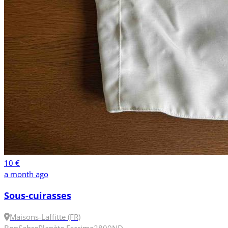
10 €
a month ago
Sous-cuirasses
Maisons-Laffitte (FR)
Bon
Sabre
Planète Escrime
2
800N
D