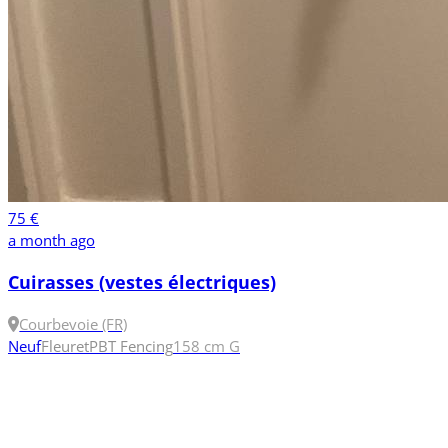
75 €
a month ago
Cuirasses (vestes électriques)
Courbevoie (FR)
Neuf
Fleuret
PBT Fencing
158 cm
G