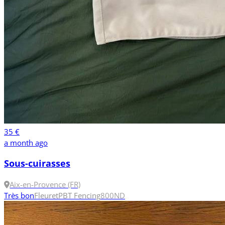
35 €
a month ago
Sous-cuirasses
Aix-en-Provence (FR)
Très bon
Fleuret
PBT Fencing
800N
D