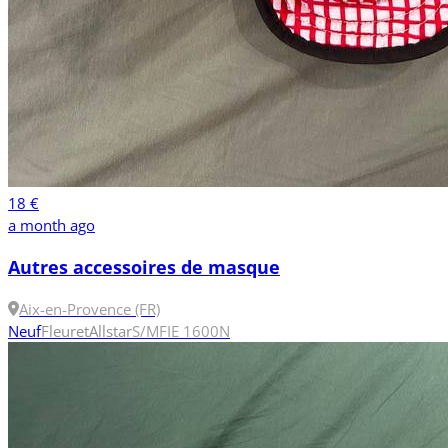
18 €
a month ago
Autres accessoires de masque
Aix-en-Provence (FR)
Neuf
Fleuret
Allstar
S/M
FIE 1600N