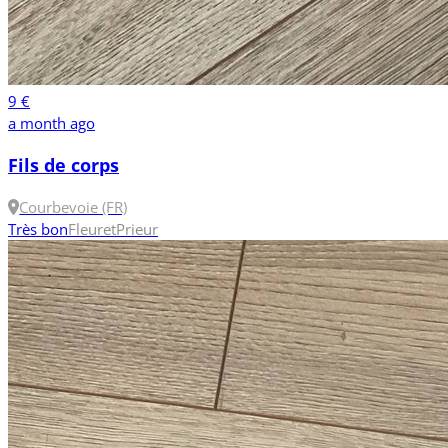
9 €
a month ago
Fils de corps
Courbevoie (FR)
Très bon
Fleuret
Prieur