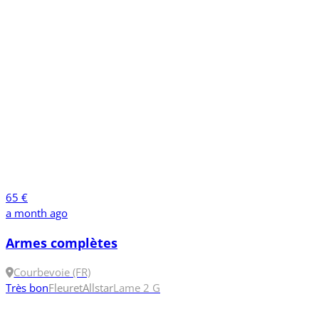
65 €
a month ago
Armes complètes
Courbevoie (FR)
Très bon
Fleuret
Allstar
Lame 2
G