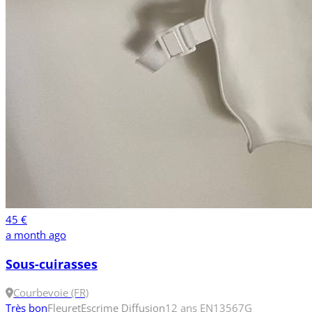
45 €
a month ago
Sous-cuirasses
Courbevoie (FR)
Très bon
Fleuret
Escrime Diffusion
12 ans
EN13567
G