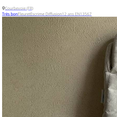
Courbevoie (FR)
Très bon
Fleuret
Escrime Diffusion
12 ans
EN13567