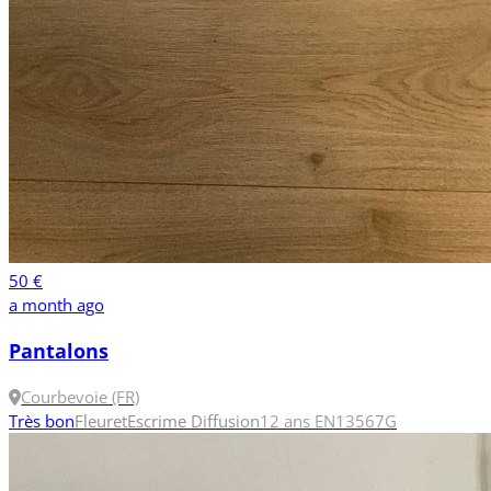
50 €
a month ago
Pantalons
Courbevoie (FR)
Très bon
Fleuret
Escrime Diffusion
12 ans
EN13567
G