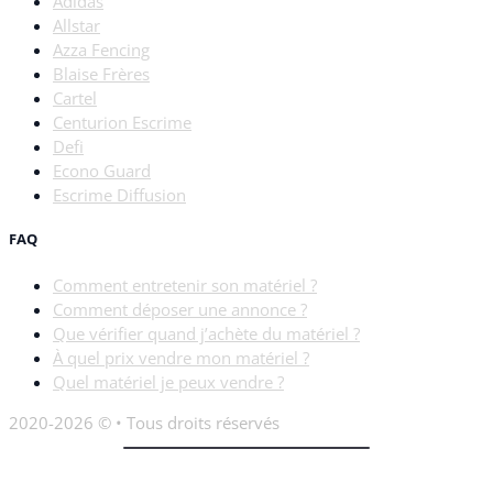
Adidas
Allstar
Azza Fencing
Blaise Frères
Cartel
Centurion Escrime
Defi
Econo Guard
Escrime Diffusion
FAQ
Comment entretenir son matériel ?
Comment déposer une annonce ?
Que vérifier quand j’achète du matériel ?
À quel prix vendre mon matériel ?
Quel matériel je peux vendre ?
2020-2026 © • Tous droits réservés