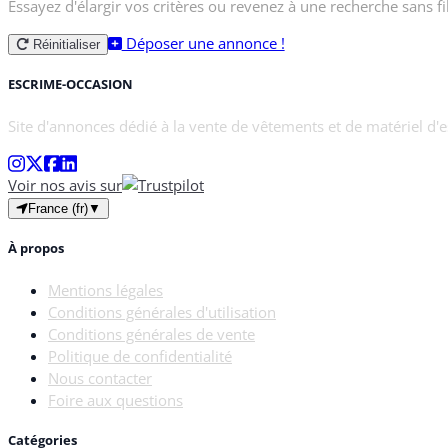
Essayez d'élargir vos critères ou revenez à une recherche sans fil
Déposer une annonce !
Réinitialiser
ESCRIME-OCCASION
Site d'annonces dédié à la vente de vêtements et de matériel d'
Voir nos avis sur
France (fr)
▼
À propos
Mentions légales
Conditions générales d'utilisation
Conditions générales de vente
Politique de confidentialité
Nous contacter
Foire aux questions
Catégories