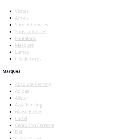
Vestes
Armes
Sacs et housses
Sous-cuirasses
Pantalons
Masques
Lames
Fils de corps
Marques
Absolute Fencing
Adidas
Allstar
Azza Fencing
Blaise Frères
Cartel
Centurion Escrime
Defi
Econo Guard