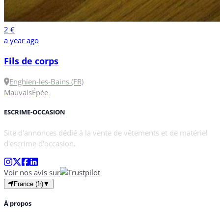
2 €
a year ago
Fils de corps
Enghien-les-Bains (FR)
Mauvais
Épée
ESCRIME-OCCASION
Site d'annonces dédié à la vente de vêtements et de matériel
d'escrime d'occasion.
Voir nos avis sur
France (fr)
▼
À propos