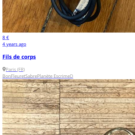
8 €
4 years ago
Fils de corps
Paris (FR)
Bon
Fleuret
Sabre
Planète Escrime
D