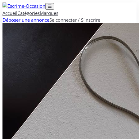
Accueil
Catégories
Marques
Déposer une annonce
Se connecter / S'inscrire