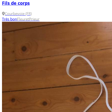
Fils de corps
Courbevoie (FR)
Très bon
Fleuret
Prieur