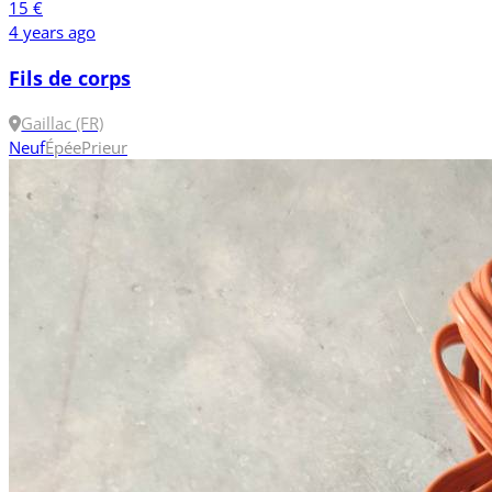
15 €
4 years ago
Fils de corps
Gaillac (FR)
Neuf
Épée
Prieur