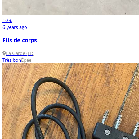
10 €
6 years ago
Fils de corps
La Garde (FR)
Très bon
Épée