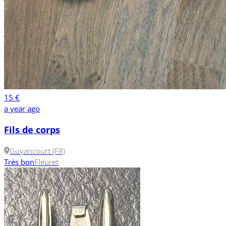
15 €
a year ago
Fils de corps
Guyancourt (FR)
Très bon
Fleuret