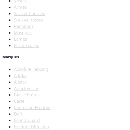
Vestes
Armes
Sacs et housses
Sous-cuirasses
Pantalons
Masques
Lames
Fils de corps
Marques
Absolute Fencing
Adidas
Allstar
Azza Fencing
Blaise Frères
Cartel
Centurion Escrime
Defi
Econo Guard
Escrime Diffusion