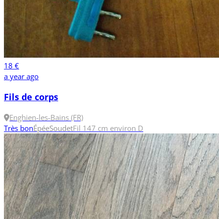
18 €
a year ago
Fils de corps
Enghien-les-Bains (FR)
Très bon
Épée
Soudet
Fil 147 cm environ
D