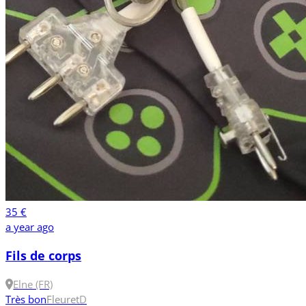
35 €
a year ago
Fils de corps
Elne (FR)
Très bon
Fleuret
D