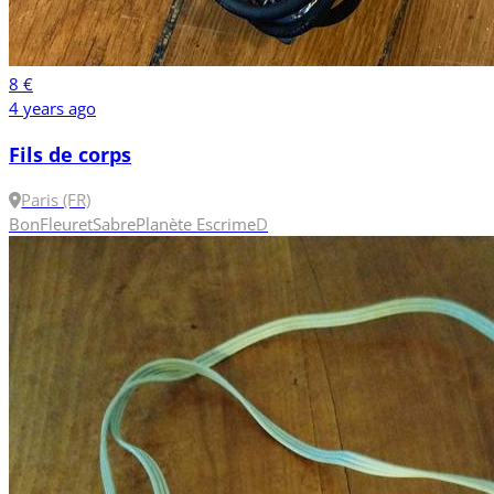
8 €
4 years ago
Fils de corps
Paris (FR)
Bon
Fleuret
Sabre
Planète Escrime
D