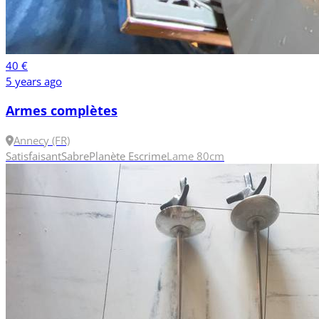
40 €
5 years ago
Armes complètes
Annecy (FR)
Satisfaisant
Sabre
Planète Escrime
Lame 80cm