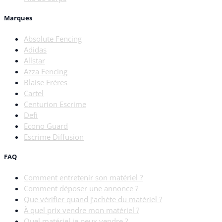
Marques
Absolute Fencing
Adidas
Allstar
Azza Fencing
Blaise Frères
Cartel
Centurion Escrime
Defi
Econo Guard
Escrime Diffusion
FAQ
Comment entretenir son matériel ?
Comment déposer une annonce ?
Que vérifier quand j’achète du matériel ?
À quel prix vendre mon matériel ?
Quel matériel je peux vendre ?