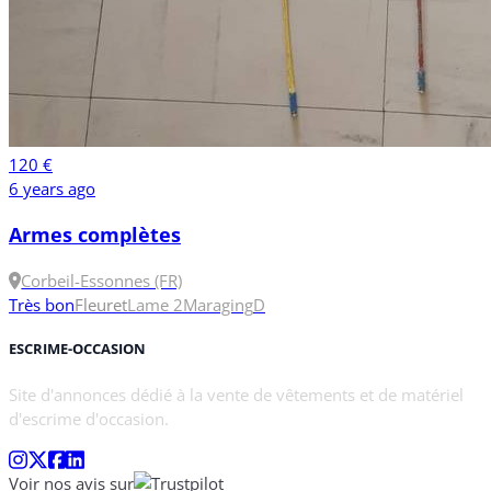
120 €
6 years ago
Armes complètes
Corbeil-Essonnes (FR)
Très bon
Fleuret
Lame 2
Maraging
D
ESCRIME-OCCASION
Site d'annonces dédié à la vente de vêtements et de matériel
d'escrime d'occasion.
Voir nos avis sur