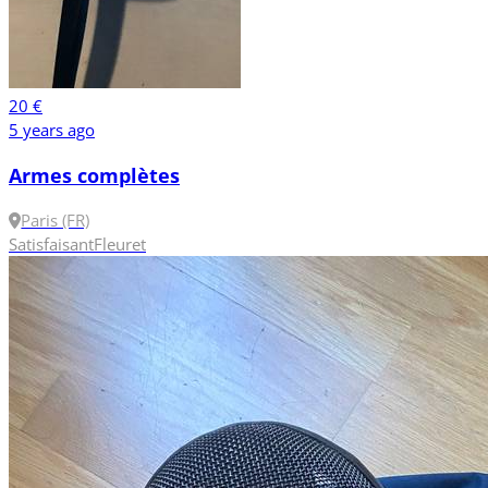
20 €
5 years ago
Armes complètes
Paris (FR)
Satisfaisant
Fleuret