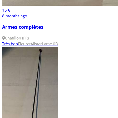
15 €
8 months ago
Armes complètes
Châtillon (FR)
Très bon
Fleuret
Allstar
Lame 0
D