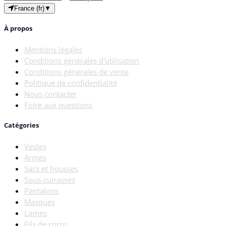
France (fr)
▼
À propos
Mentions légales
Conditions générales d'utilisation
Conditions générales de vente
Politique de confidentialité
Nous contacter
Foire aux questions
Catégories
Vestes
Armes
Sacs et housses
Sous-cuirasses
Pantalons
Masques
Lames
Fils de corps