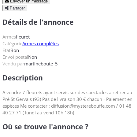
Envoyer un message
Partager
Détails de l'annonce
Armes
fleuret
Catégorie
Armes complètes
État
Bon
Envoi postal
Non
Vendu par
martineboute_5
Description
A vendre 7 fleurets ayant servis sur des spectacles a retirer au
Pré St Gervais (93) Pas de livraison 30 € chacun - Paiement en
espèces Me contacter : diffusion@mysterebouffe.com / 01 48
40 27 71 ( lundi au vend 10h 18h)
Où se trouve l'annonce ?