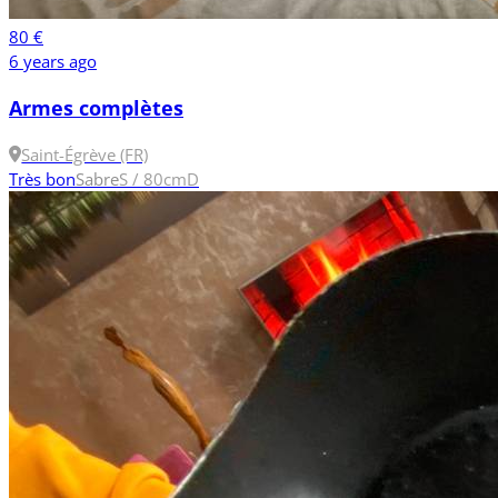
80 €
6 years ago
Armes complètes
Saint-Égrève (FR)
Très bon
Sabre
S / 80cm
D