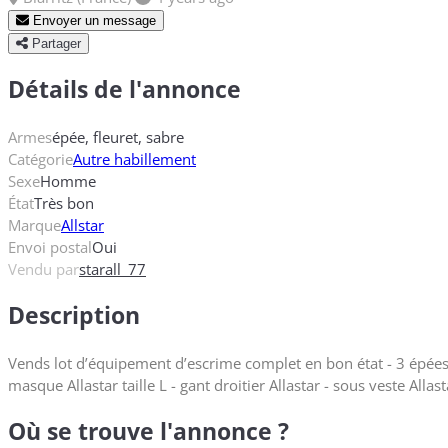
Envoyer un message
Partager
Détails de l'annonce
Armes
épée, fleuret, sabre
Catégorie
Autre habillement
Sexe
Homme
État
Très bon
Marque
Allstar
Envoi postal
Oui
Vendu par
starall_77
Description
Vends lot d’équipement d’escrime complet en bon état - 3 épées a
masque Allastar taille L - gant droitier Allastar - sous veste Allas
Où se trouve l'annonce ?