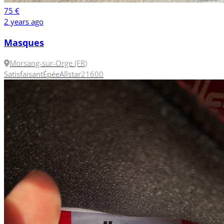
75 €
2 years ago
Masques
Morsang-sur-Orge (FR)
Satisfaisant
Épée
Allstar
2
1600