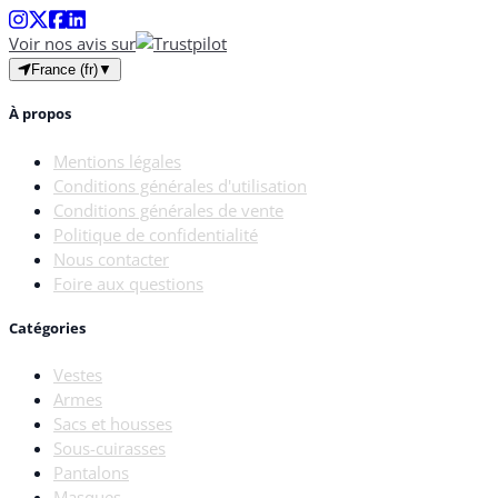
Voir nos avis sur
France (fr)
▼
À propos
Mentions légales
Conditions générales d'utilisation
Conditions générales de vente
Politique de confidentialité
Nous contacter
Foire aux questions
Catégories
Vestes
Armes
Sacs et housses
Sous-cuirasses
Pantalons
Masques