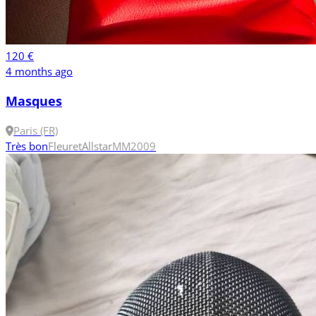
120 €
4 months ago
Masques
Paris (FR)
Très bon
Fleuret
Allstar
M
M2009