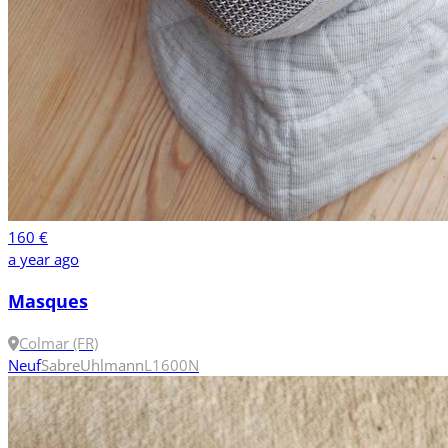
160 €
a year ago
Masques
Colmar (FR)
Neuf
Sabre
Uhlmann
L
1600N