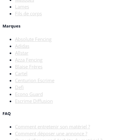
Lames
Fils de corps
Marques
Absolute Fencing
Adidas
Allstar
Azza Fencing
Blaise Frères
Cartel
Centurion Escrime
Defi
Econo Guard
Escrime Diffusion
FAQ
Comment entretenir son matériel ?
Comment déposer une annonce ?