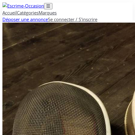
Accueil
Catégories
Marques
Déposer une annonce
Se connecter / S'inscrire