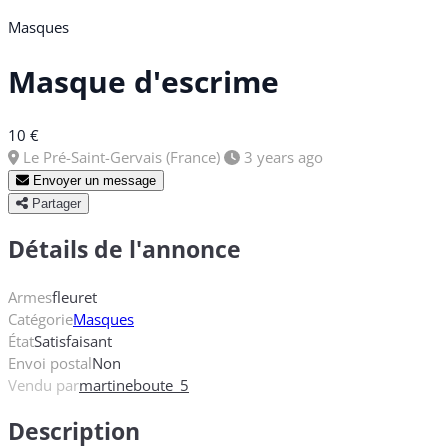
Masques
Masque d'escrime
10 €
Le Pré-Saint-Gervais (France)
3 years ago
Envoyer un message
Partager
Détails de l'annonce
Armes
fleuret
Catégorie
Masques
État
Satisfaisant
Envoi postal
Non
Vendu par
martineboute_5
Description