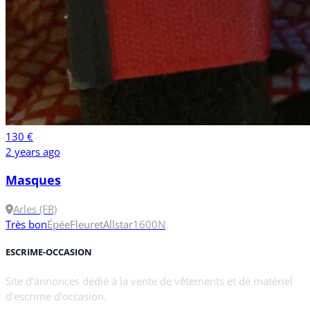
130 €
2 years ago
Masques
Arles (FR)
Très bon
Épée
Fleuret
Allstar
1600N
ESCRIME-OCCASION
Site d'annonces dédié à la vente de vêtements et de matériel
d'escrime d'occasion.