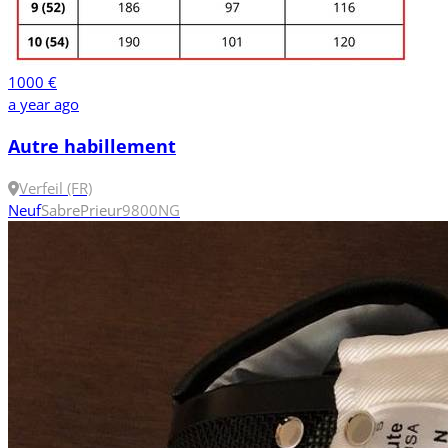
1000 €
a year ago
Autre habillement
Verfeil (FR)
Neuf
Sabre
Prieur
9
800N
G