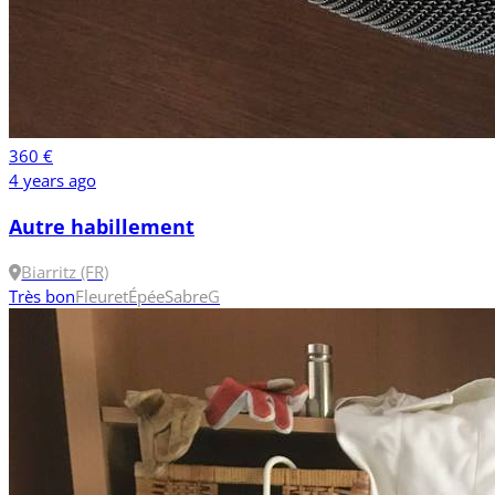
360 €
4 years ago
Autre habillement
Biarritz (FR)
Très bon
Fleuret
Épée
Sabre
G