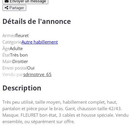
Envoyer un message
Partager
Détails de l'annonce
Armes
fleuret
Catégorie
Autre habillement
Âge
Adulte
État
Très bon
Main
Droitier
Envoi postal
Oui
Vendu par
sdrinotrve_65
Description
Très peu utilisé, taille moyen, habillement complet, haut,
pantalon et pièce pour le bras. Gant, chausson taille 42/43.
Masque. FLEURET bon état, 3 cables et housse spéciale. Vendu
ensemble, ou séparément sur offre.