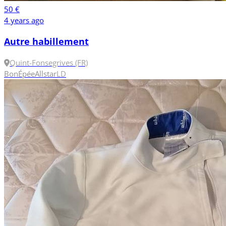
50 €
4 years ago
Autre habillement
Quint-Fonsegrives (FR)
Bon
Épée
Allstar
L
D