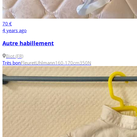
70 €
4 years ago
Autre habillement
Biot (FR)
Très bon
Fleuret
Uhlmann
160-170cm
350N