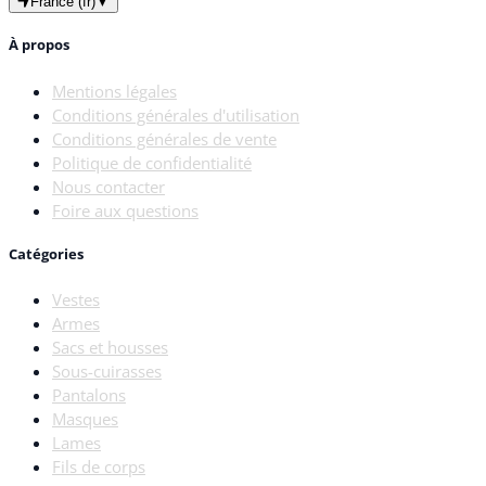
France (fr)
▼
À propos
Mentions légales
Conditions générales d'utilisation
Conditions générales de vente
Politique de confidentialité
Nous contacter
Foire aux questions
Catégories
Vestes
Armes
Sacs et housses
Sous-cuirasses
Pantalons
Masques
Lames
Fils de corps