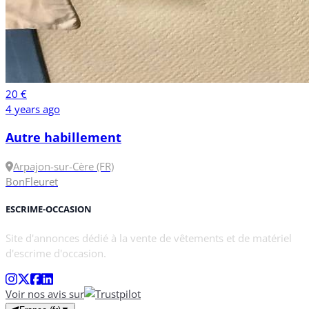
20 €
4 years ago
Autre habillement
Arpajon-sur-Cère (FR)
Bon
Fleuret
ESCRIME-OCCASION
Site d'annonces dédié à la vente de vêtements et de matériel
d'escrime d'occasion.
Voir nos avis sur