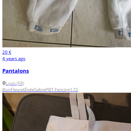
20 €
4 years ago
Pantalons
Lyon (FR)
Bon
Fleuret
Épée
Sabre
PBT Fencing
170