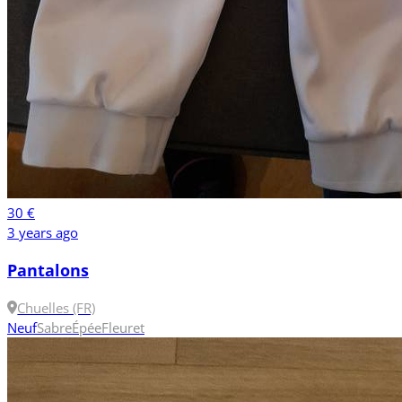
30 €
3 years ago
Pantalons
Chuelles (FR)
Neuf
Sabre
Épée
Fleuret