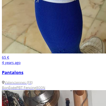
65 €
4 years ago
Pantalons
Valenciennes (FR)
Bon
Épée
PBT Fencing
800N