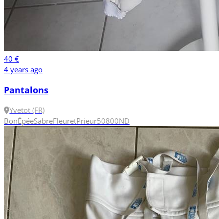
40 €
4 years ago
Pantalons
Yvetot (FR)
Bon
Épée
Sabre
Fleuret
Prieur
50
800N
D