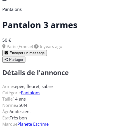
Pantalons
Pantalon 3 armes
50 €
Paris (France)
6 years ago
Envoyer un message
Partager
Détails de l'annonce
Armes
épée, fleuret, sabre
Catégorie
Pantalons
Taille
14 ans
Norme
350N
Âge
Adolescent
État
Très bon
Marque
Planète Escrime