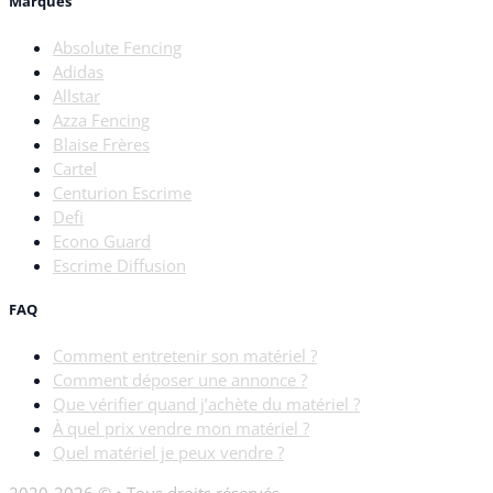
Marques
Absolute Fencing
Adidas
Allstar
Azza Fencing
Blaise Frères
Cartel
Centurion Escrime
Defi
Econo Guard
Escrime Diffusion
FAQ
Comment entretenir son matériel ?
Comment déposer une annonce ?
Que vérifier quand j’achète du matériel ?
À quel prix vendre mon matériel ?
Quel matériel je peux vendre ?