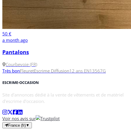
50 €
a month ago
Pantalons
Courbevoie (FR)
Très bon
Fleuret
Escrime Diffusion
12 ans
EN13567
G
ESCRIME-OCCASION
Site d'annonces dédié à la vente de vêtements et de matériel
d'escrime d'occasion.
Voir nos avis sur
France (fr)
▼