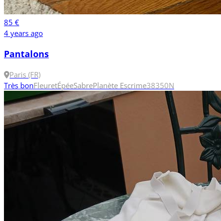
85 €
4 years ago
Pantalons
Paris (FR)
Très bon
Fleuret
Épée
Sabre
Planète Escrime
38
350N