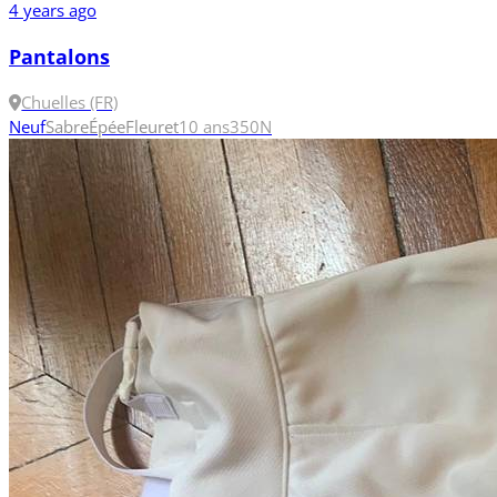
4 years ago
Pantalons
Chuelles (FR)
Neuf
Sabre
Épée
Fleuret
10 ans
350N