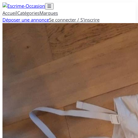
Accueil
Catégories
Marques
Déposer une annonce
Se connecter / S'inscrire