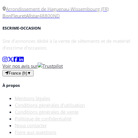
Arrondissement de Haguenau-Wissembourg (FR)
Bon
Fleuret
Allstar
48
800N
D
ESCRIME-OCCASION
Site d'annonces dédié à la vente de vêtements et de matériel
d'escrime d'occasion.
Voir nos avis sur
France (fr)
▼
À propos
Mentions légales
Conditions générales d'utilisation
Conditions générales de vente
Politique de confidentialité
Nous contacter
Foire aux questions