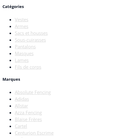
Catégories
Vestes
Armes
Sacs et housses
Sous-cuirasses
Pantalons
Masques
Lames
Fils de corps
Marques
Absolute Fencing
Adidas
Allstar
Azza Fencing
Blaise Frères
Cartel
Centurion Escrime