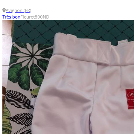
Avignon (FR)
Très bon
Fleuret
800N
D