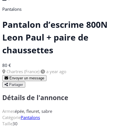
Pantalons
Pantalon d’escrime 800N
Leon Paul + paire de
chaussettes
80 €
Chartres (France)
a year ago
Envoyer un message
Partager
Détails de l'annonce
Armes
épée, fleuret, sabre
Catégorie
Pantalons
Taille
30