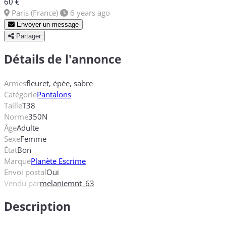
60 €
Paris (France)
6 years ago
Envoyer un message
Partager
Détails de l'annonce
Armes
fleuret, épée, sabre
Catégorie
Pantalons
Taille
T38
Norme
350N
Âge
Adulte
Sexe
Femme
État
Bon
Marque
Planète Escrime
Envoi postal
Oui
Vendu par
melaniemnt_63
Description