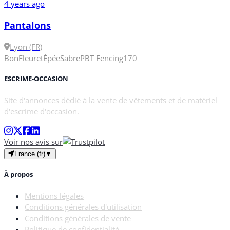
4 years ago
Pantalons
Lyon (FR)
Bon
Fleuret
Épée
Sabre
PBT Fencing
170
ESCRIME-OCCASION
Site d'annonces dédié à la vente de vêtements et de matériel
d'escrime d'occasion.
Voir nos avis sur
France (fr)
▼
À propos
Mentions légales
Conditions générales d'utilisation
Conditions générales de vente
Politique de confidentialité