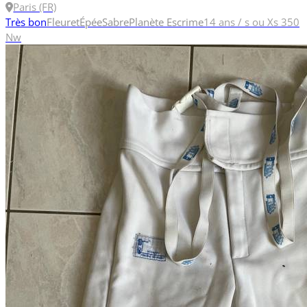
Paris (FR)
Très bon
Fleuret
Épée
Sabre
Planète Escrime
14 ans / s ou Xs
350
Nw