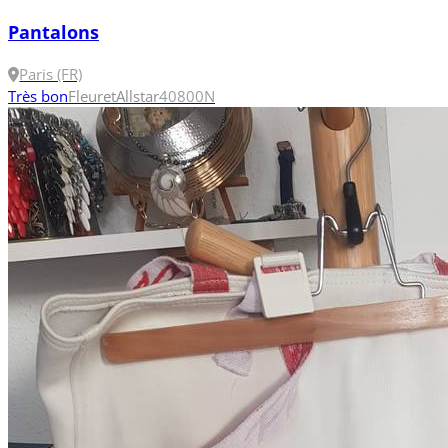
Pantalons
Paris (FR)
Très bon
Fleuret
Allstar
40
800N