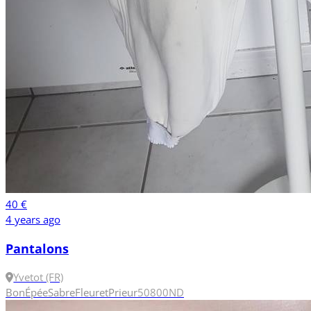
40 €
4 years ago
Pantalons
Yvetot (FR)
Bon
Épée
Sabre
Fleuret
Prieur
50
800N
D