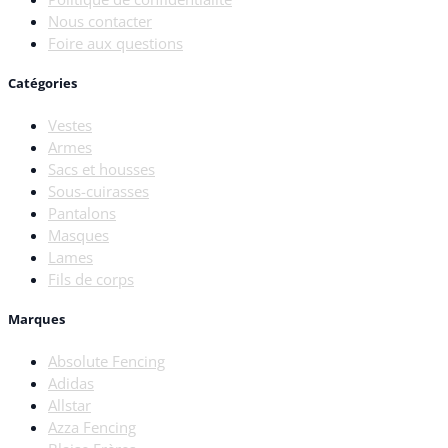
Nous contacter
Foire aux questions
Catégories
Vestes
Armes
Sacs et housses
Sous-cuirasses
Pantalons
Masques
Lames
Fils de corps
Marques
Absolute Fencing
Adidas
Allstar
Azza Fencing