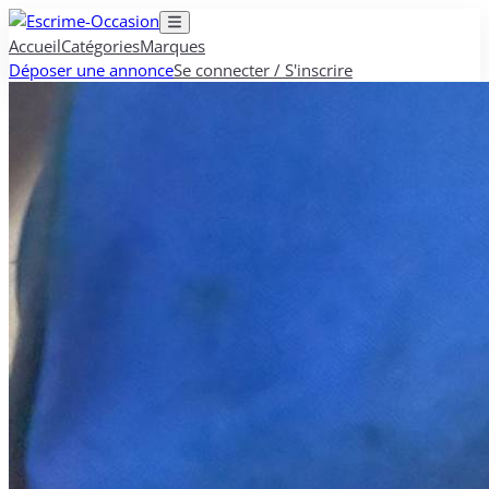
Accueil
Catégories
Marques
Déposer une annonce
Se connecter / S'inscrire