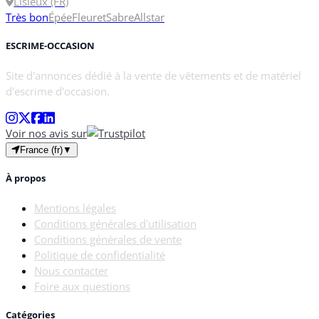
Lisieux (FR)
Très bon
Épée
Fleuret
Sabre
Allstar
ESCRIME-OCCASION
Site d'annonces dédié à la vente de vêtements et de matériel
d'escrime d'occasion.
Voir nos avis sur
France (fr)
▼
À propos
Mentions légales
Conditions générales d'utilisation
Conditions générales de vente
Politique de confidentialité
Nous contacter
Foire aux questions
Catégories