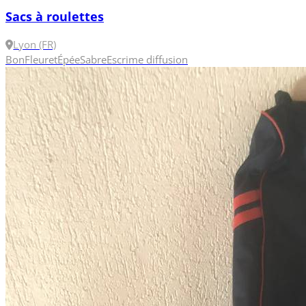
Sacs à roulettes
Lyon (FR)
Bon
Fleuret
Épée
Sabre
Escrime diffusion