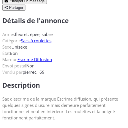
Envoyer un message
Partager
Détails de l'annonce
Armes
fleuret, épée, sabre
Catégorie
Sacs à roulettes
Sexe
Unisexe
État
Bon
Marque
Escrime Diffusion
Envoi postal
Non
Vendu par
pierrec._69
Description
Sac d'escrime de la marque Escrime diffusion, qui présente
quelques signes d'usure mais demeure parfaitement
fonctionnel et neuf en intérieur. Les roulettes et la poigné
fonctionnent parfaitement.