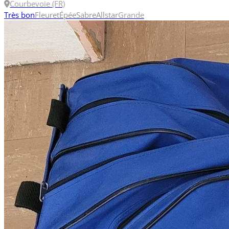
Courbevoie (FR)
Très bon
Fleuret
Épée
Sabre
Allstar
Grande