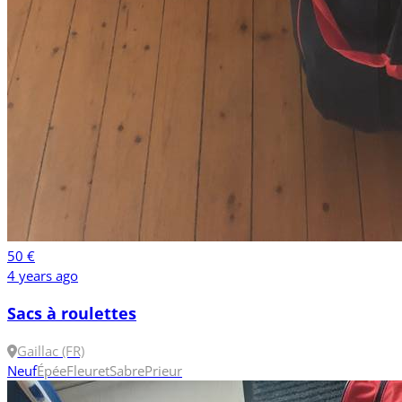
50 €
4 years ago
Sacs à roulettes
Gaillac (FR)
Neuf
Épée
Fleuret
Sabre
Prieur