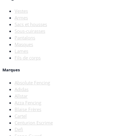
Vestes
Armes
Sacs et housses
Sous-cuirasses
Pantalons
Masques
Lames
Fils de corps
Marques
Absolute Fencing
Adidas
Allstar
Azza Fencing
Blaise Frères
Cartel
Centurion Escrime
Defi