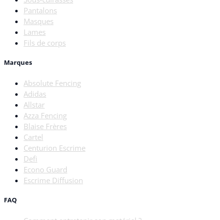
Pantalons
Masques
Lames
Fils de corps
Marques
Absolute Fencing
Adidas
Allstar
Azza Fencing
Blaise Frères
Cartel
Centurion Escrime
Defi
Econo Guard
Escrime Diffusion
FAQ