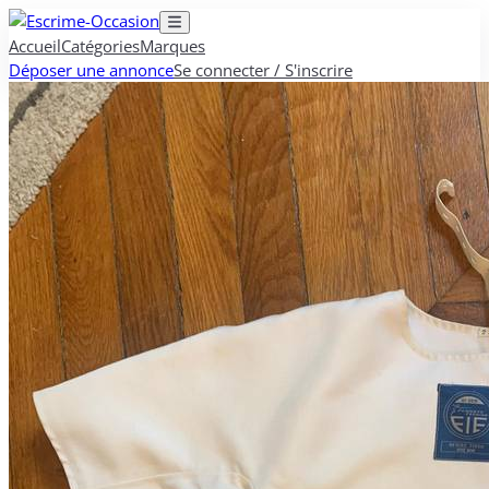
Accueil
Catégories
Marques
Déposer une annonce
Se connecter / S'inscrire