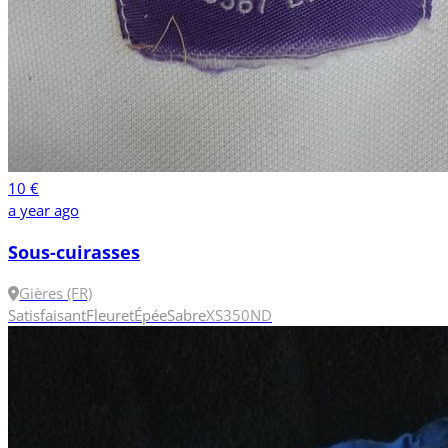
10 €
a year ago
Sous-cuirasses
Gières (FR)
Satisfaisant
Fleuret
Épée
Sabre
XS
350N
D