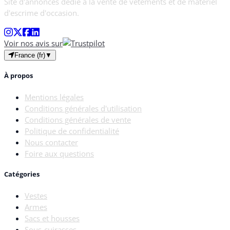
Site d'annonces dédié à la vente de vêtements et de matériel
d'escrime d'occasion.
Voir nos avis sur
France (fr)
▼
À propos
Mentions légales
Conditions générales d'utilisation
Conditions générales de vente
Politique de confidentialité
Nous contacter
Foire aux questions
Catégories
Vestes
Armes
Sacs et housses
Sous-cuirasses