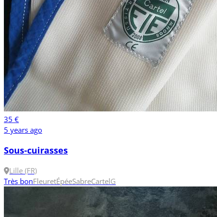
35 €
5 years ago
Sous-cuirasses
Lille (FR)
Très bon
Fleuret
Épée
Sabre
Cartel
G