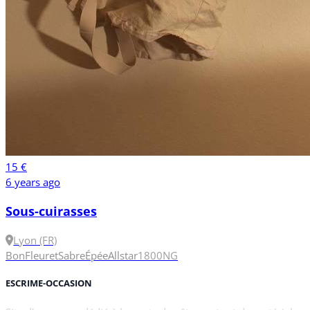
15 €
6 years ago
Sous-cuirasses
Lyon (FR)
Bon
Fleuret
Sabre
Épée
Allstar
1
800N
G
ESCRIME-OCCASION