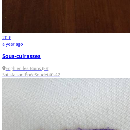
20 €
a year ago
Sous-cuirasses
Enghien-les-Bains (FR)
Satisfaisant
Épée
Soudet
40-42