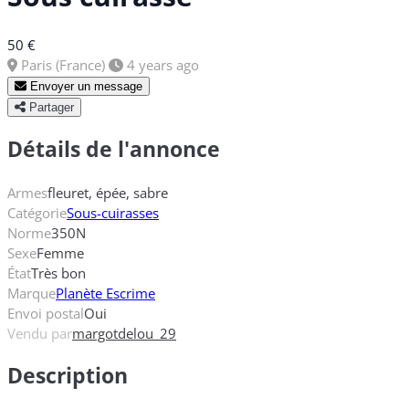
50 €
Paris (France)
4 years ago
Envoyer un message
Partager
Détails de l'annonce
Armes
fleuret, épée, sabre
Catégorie
Sous-cuirasses
Norme
350N
Sexe
Femme
État
Très bon
Marque
Planète Escrime
Envoi postal
Oui
Vendu par
margotdelou_29
Description