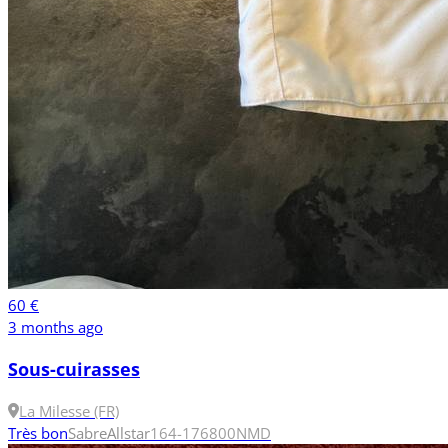
60 €
3 months ago
Sous-cuirasses
La Milesse (FR)
Très bon
Sabre
Allstar
164-176
800NM
D