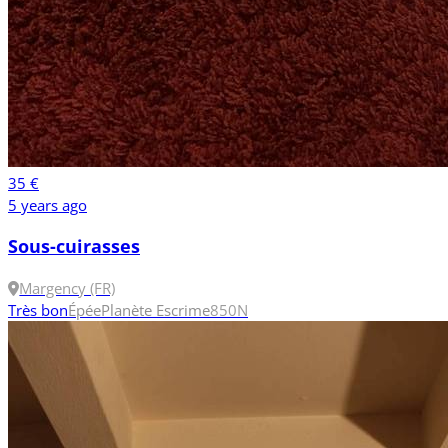
35 €
5 years ago
Sous-cuirasses
Margency (FR)
Très bon
Épée
Planète Escrime
850N