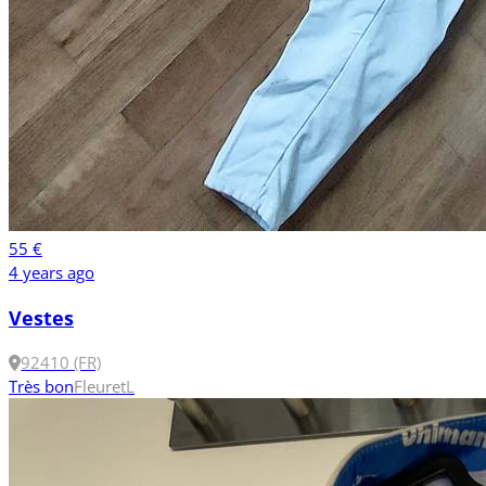
55 €
4 years ago
Vestes
92410 (FR)
Très bon
Fleuret
L