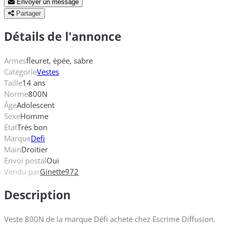
Envoyer un message
Partager
Détails de l'annonce
Armes
fleuret, épée, sabre
Catégorie
Vestes
Taille
14 ans
Norme
800N
Âge
Adolescent
Sexe
Homme
État
Très bon
Marque
Defi
Main
Droitier
Envoi postal
Oui
Vendu par
Ginette972
Description
Veste 800N de la marque Défi acheté chez Escrime Diffusion.