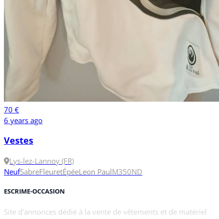
70 €
6 years ago
Vestes
Lys-lez-Lannoy (FR)
Neuf
Sabre
Fleuret
Épée
Leon Paul
M
350N
D
ESCRIME-OCCASION
Site d'annonces dédié à la vente de vêtements et de matériel