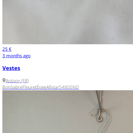
25 €
3 months ago
Vestes
Antony (FR)
Bon
Sabre
Fleuret
Épée
Allstar
54
800N
D