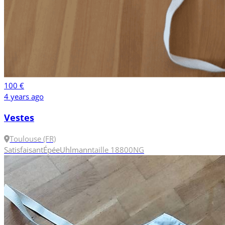
100 €
4 years ago
Vestes
Toulouse (FR)
Satisfaisant
Épée
Uhlmann
taille 18
800N
G