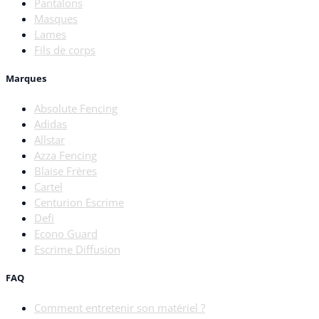
Pantalons
Masques
Lames
Fils de corps
Marques
Absolute Fencing
Adidas
Allstar
Azza Fencing
Blaise Frères
Cartel
Centurion Escrime
Defi
Econo Guard
Escrime Diffusion
FAQ
Comment entretenir son matériel ?