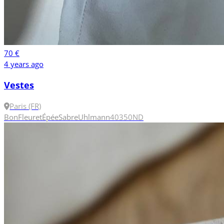
70 €
4 years ago
Vestes
Paris (FR)
Bon
Fleuret
Épée
Sabre
Uhlmann
40
350N
D