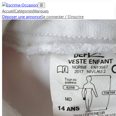
Accueil
Catégories
Marques
Déposer une annonce
Se connecter / S'inscrire