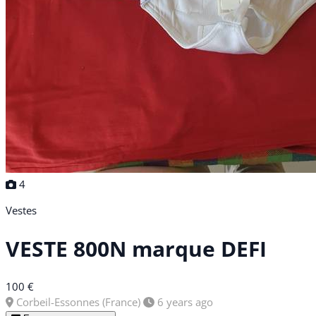
4
Vestes
VESTE 800N marque DEFI
100 €
Corbeil-Essonnes (France)
6 years ago