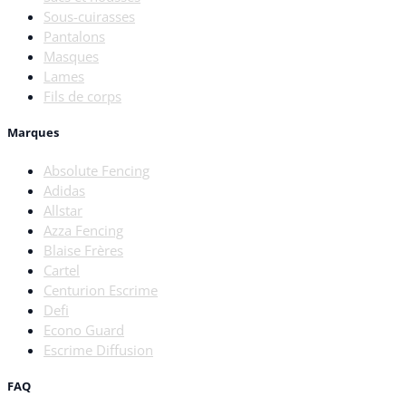
Sous-cuirasses
Pantalons
Masques
Lames
Fils de corps
Marques
Absolute Fencing
Adidas
Allstar
Azza Fencing
Blaise Frères
Cartel
Centurion Escrime
Defi
Econo Guard
Escrime Diffusion
FAQ