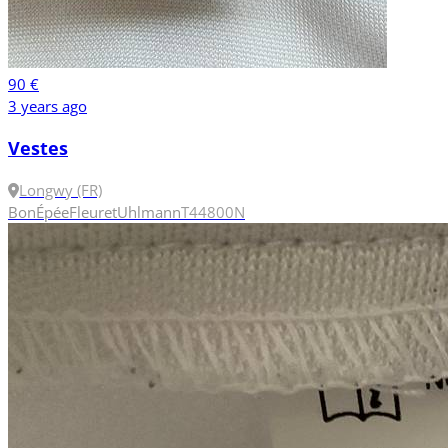
90 €
3 years ago
Vestes
Longwy (FR)
Bon
Épée
Fleuret
Uhlmann
T44
800N