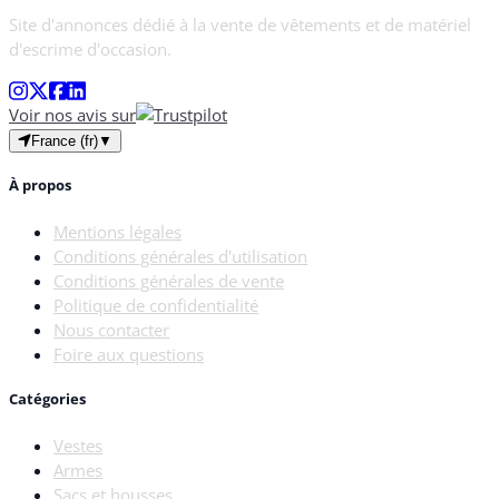
Site d'annonces dédié à la vente de vêtements et de matériel
d'escrime d'occasion.
Voir nos avis sur
France (fr)
▼
À propos
Mentions légales
Conditions générales d'utilisation
Conditions générales de vente
Politique de confidentialité
Nous contacter
Foire aux questions
Catégories
Vestes
Armes
Sacs et housses