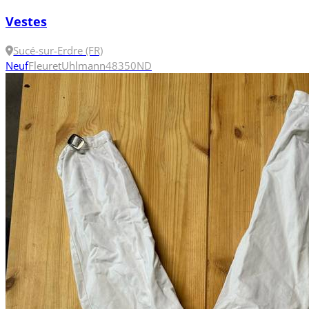
Vestes
Sucé-sur-Erdre (FR)
Neuf
Fleuret
Uhlmann
48
350N
D