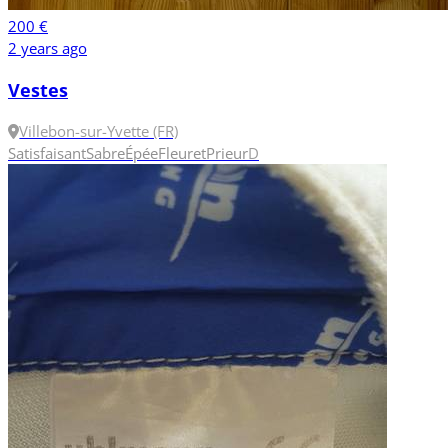
200 €
2 years ago
Vestes
Villebon-sur-Yvette (FR)
Satisfaisant
Sabre
Épée
Fleuret
Prieur
D