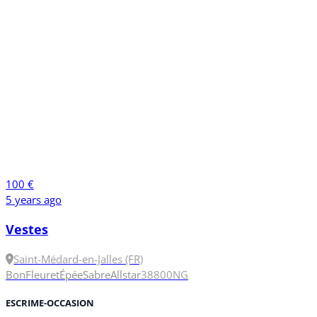
100 €
5 years ago
Vestes
Saint-Médard-en-Jalles (FR)
Bon
Fleuret
Épée
Sabre
Allstar
38
800N
G
ESCRIME-OCCASION