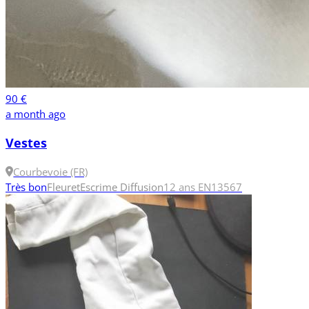
90 €
a month ago
Vestes
Courbevoie (FR)
Très bon
Fleuret
Escrime Diffusion
12 ans
EN13567