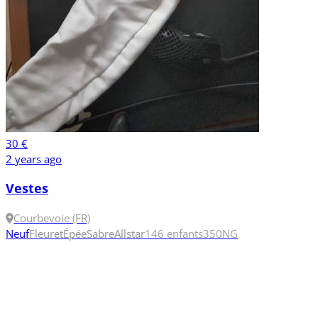
30 €
2 years ago
Vestes
Courbevoie (FR)
Neuf
Fleuret
Épée
Sabre
Allstar
146 enfants
350N
G