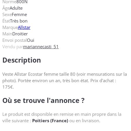
Norme
800N
Âge
Adulte
Sexe
Femme
État
Très bon
Marque
Allstar
Main
Droitier
Envoi postal
Oui
Vendu par
mariannecasti_51
Description
Veste Allstar Ecostar femme taille 80 (voir mensurations sur la
photo). Portée environ un an, très bon état. Prix d'achat :
175€.
Où se trouve l'annonce ?
Le produit est disponible en remise en main propre dans la
ville suivante :
Poitiers (France)
ou en livraison.