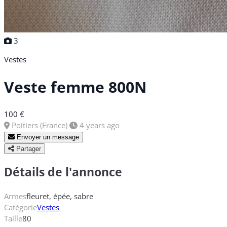
3
Vestes
Veste femme 800N
100 €
Poitiers (France)
4 years ago
Envoyer un message
Partager
Détails de l'annonce
Armes
fleuret, épée, sabre
Catégorie
Vestes
Taille
80