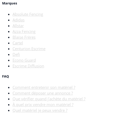
Marques
Absolute Fencing
Adidas
Allstar
Azza Fencing
Blaise Frères
Cartel
Centurion Escrime
Defi
Econo Guard
Escrime Diffusion
FAQ
Comment entretenir son matériel ?
Comment déposer une annonce ?
Que vérifier quand j’achète du matériel ?
À quel prix vendre mon matériel ?
Quel matériel je peux vendre ?