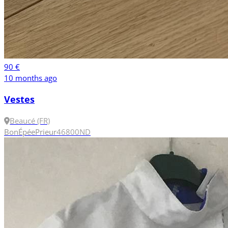
90 €
10 months ago
Vestes
Beaucé (FR)
Bon
Épée
Prieur
46
800N
D