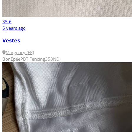
35 €
5 years ago
Vestes
Margency (FR)
Bon
Épée
PBT Fencing
350N
D