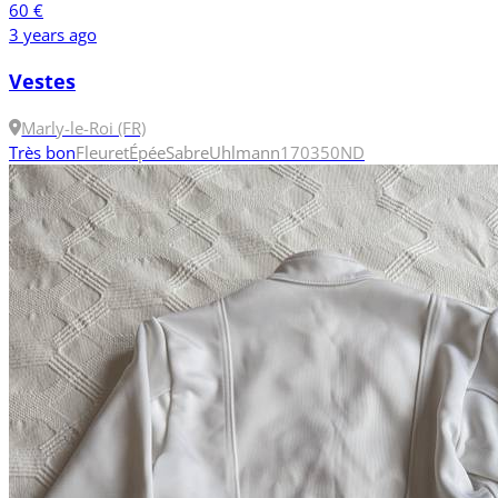
60 €
3 years ago
Vestes
Marly-le-Roi (FR)
Très bon
Fleuret
Épée
Sabre
Uhlmann
170
350N
D