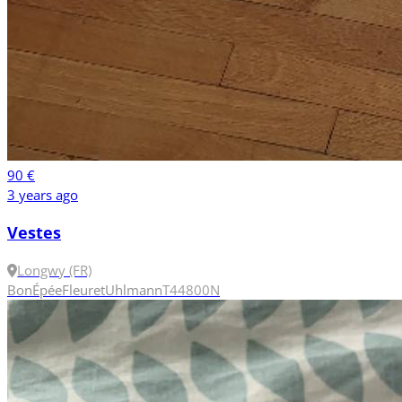
90 €
3 years ago
Vestes
Longwy (FR)
Bon
Épée
Fleuret
Uhlmann
T44
800N