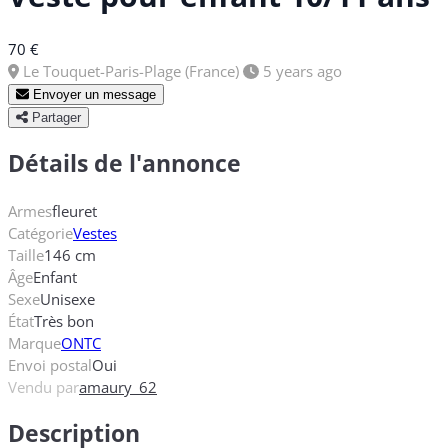
70 €
Le Touquet-Paris-Plage (France)
5 years ago
Envoyer un message
Partager
Détails de l'annonce
Armes
fleuret
Catégorie
Vestes
Taille
146 cm
Âge
Enfant
Sexe
Unisexe
État
Très bon
Marque
ONTC
Envoi postal
Oui
Vendu par
amaury_62
Description