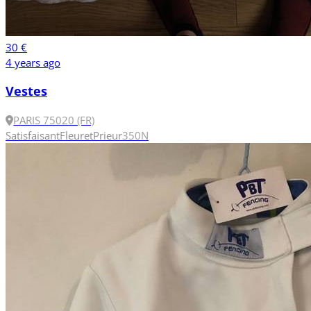
30 €
4 years ago
Vestes
PARIS 75020 (FR)
Satisfaisant
Fleuret
Prieur
350N