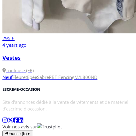
295 €
4 years ago
Vestes
Toulouse (FR)
Neuf
Fleuret
Épée
Sabre
PBT Fencing
M/L
800N
D
ESCRIME-OCCASION
Site d'annonces dédié à la vente de vêtements et de matériel
d'escrime d'occasion.
Voir nos avis sur
France (fr)
▼