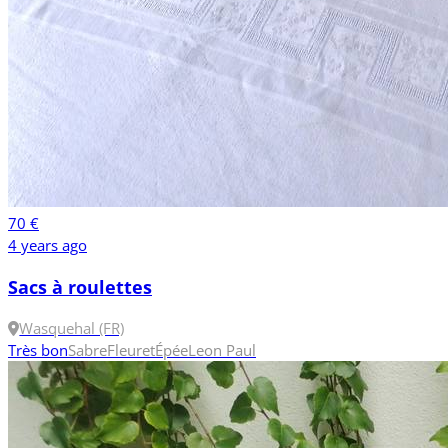
70 €
4 years ago
Sacs à roulettes
Wasquehal (FR)
Très bon
Sabre
Fleuret
Épée
Leon Paul