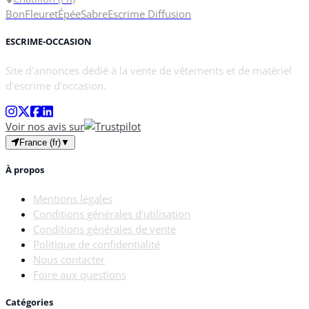
Bon
Fleuret
Épée
Sabre
Escrime Diffusion
ESCRIME-OCCASION
Site d'annonces dédié à la vente de vêtements et de matériel
d'escrime d'occasion.
Voir nos avis sur
France (fr)
▼
À propos
Mentions légales
Conditions générales d'utilisation
Conditions générales de vente
Politique de confidentialité
Nous contacter
Foire aux questions
Catégories