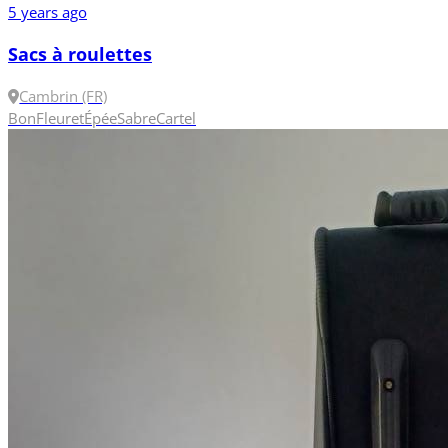
5 years ago
Sacs à roulettes
Cambrin (FR)
Bon
Fleuret
Épée
Sabre
Cartel