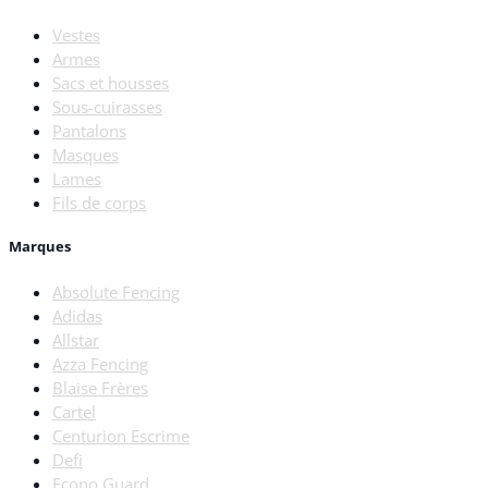
Vestes
Armes
Sacs et housses
Sous-cuirasses
Pantalons
Masques
Lames
Fils de corps
Marques
Absolute Fencing
Adidas
Allstar
Azza Fencing
Blaise Frères
Cartel
Centurion Escrime
Defi
Econo Guard