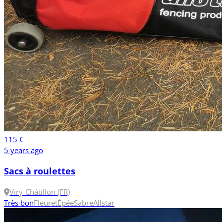
115 €
5 years ago
Sacs à roulettes
Viry-Châtillon (FR)
Très bon
Fleuret
Épée
Sabre
Allstar