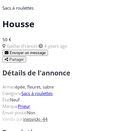
Sacs à roulettes
Housse
50 €
Gaillac (France)
4 years ago
Envoyer un message
Partager
Détails de l'annonce
Armes
épée, fleuret, sabre
Catégorie
Sacs à roulettes
État
Neuf
Marque
Prieur
Envoi postal
Non
Vendu par
inesvicki_44