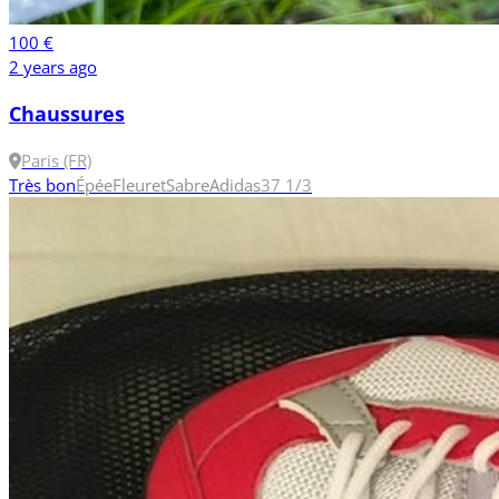
100 €
2 years ago
Chaussures
Paris (FR)
Très bon
Épée
Fleuret
Sabre
Adidas
37 1/3