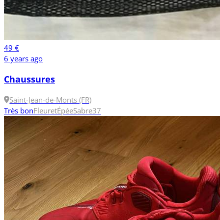
49 €
6 years ago
Chaussures
Saint-Jean-de-Monts (FR)
Très bon
Fleuret
Épée
Sabre
37