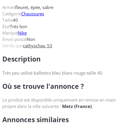
Armes
fleuret, épée, sabre
Catégorie
Chaussures
Taille
40
État
Très bon
Marque
Nike
Envoi postal
Non
Vendu par
cathyschaa_53
Description
Très peu utilisé ballestra bleu blanc rouge taille 40
Où se trouve l'annonce ?
Le produit est disponible uniquement en remise en main
propre dans la ville suivante :
Metz (France)
.
Annonces similaires