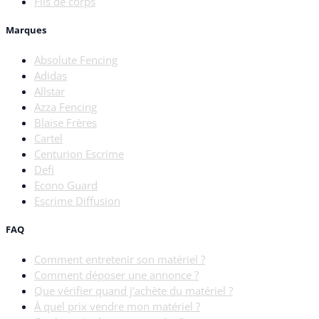
Fils de corps
Marques
Absolute Fencing
Adidas
Allstar
Azza Fencing
Blaise Frères
Cartel
Centurion Escrime
Defi
Econo Guard
Escrime Diffusion
FAQ
Comment entretenir son matériel ?
Comment déposer une annonce ?
Que vérifier quand j’achète du matériel ?
À quel prix vendre mon matériel ?