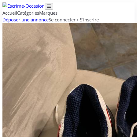
Accueil
Catégories
Marques
Déposer une annonce
Se connecter / S'inscrire