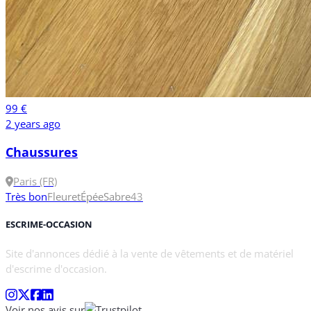
99 €
2 years ago
Chaussures
Paris (FR)
Très bon
Fleuret
Épée
Sabre
43
ESCRIME-OCCASION
Site d'annonces dédié à la vente de vêtements et de matériel
d'escrime d'occasion.
Voir nos avis sur