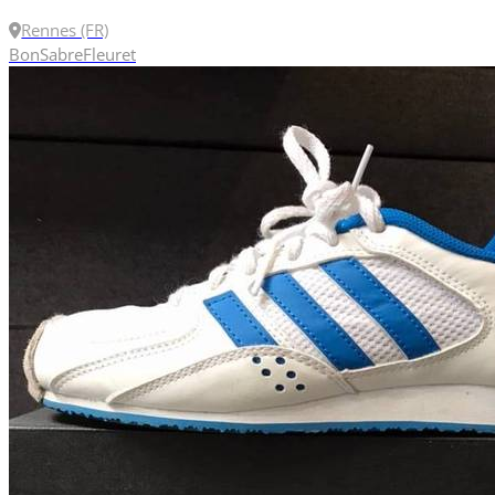
Rennes (FR)
Bon
Sabre
Fleuret