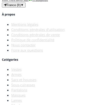
France (fr)
▼
À propos
Mentions légales
Conditions générales d'utilisation
Conditions générales de vente
Politique de confidentialité
Nous contacter
Foire aux questions
Catégories
Vestes
Armes
Sacs et housses
Sous-cuirasses
Pantalons
Masques
Lames