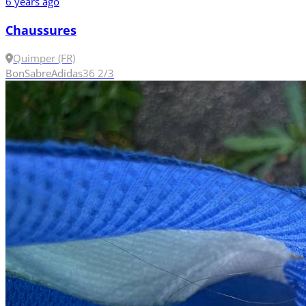
6 years ago
Chaussures
Quimper (FR)
Bon
Sabre
Adidas
36 2/3